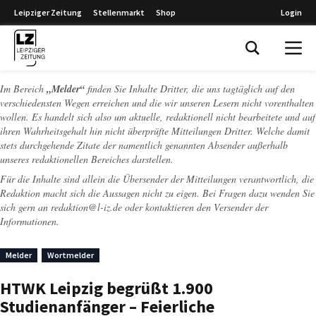
Leipziger Zeitung
Stellenmarkt
Shop
Login
Leipziger Zeitung
Im Bereich
„Melder“
finden Sie Inhalte Dritter, die uns tagtäglich auf den
verschiedensten Wegen erreichen und die wir unseren Lesern nicht vorenthalten
wollen. Es handelt sich also um aktuelle, redaktionell nicht bearbeitete und auf
ihren Wahrheitsgehalt hin nicht überprüfte Mitteilungen Dritter. Welche damit
stets durchgehende Zitate der namentlich genannten Absender außerhalb
unseres redaktionellen Bereiches darstellen.
Für die Inhalte sind allein die Übersender der Mitteilungen verantwortlich, die
Redaktion macht sich die Aussagen nicht zu eigen. Bei Fragen dazu wenden Sie
sich gern an
redaktion@l-iz.de
oder kontaktieren den Versender der
Informationen.
Melder
Wortmelder
HTWK Leipzig begrüßt 1.900
Studienanfänger – Feierliche