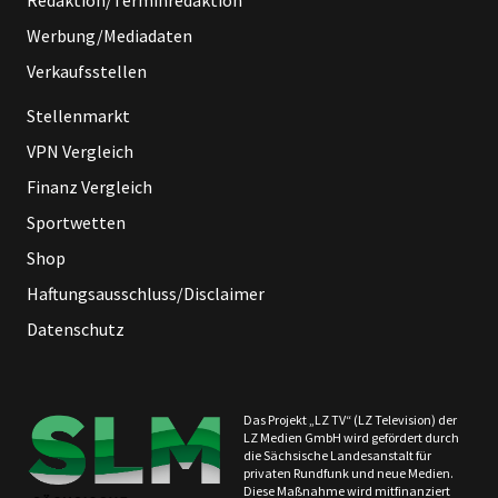
Werbung/Mediadaten
Verkaufsstellen
Stellenmarkt
VPN Vergleich
Finanz Vergleich
Sportwetten
Shop
Haftungsausschluss/Disclaimer
Datenschutz
Das Projekt „LZ TV“ (LZ Television) der
LZ Medien GmbH wird gefördert durch
die Sächsische Landesanstalt für
privaten Rundfunk und neue Medien.
Diese Maßnahme wird mitfinanziert