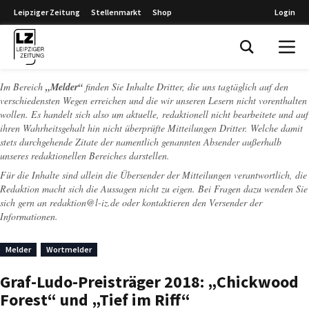
Leipziger Zeitung
Stellenmarkt
Shop
Login
Leipziger Zeitung
Im Bereich
„Melder“
finden Sie Inhalte Dritter, die uns tagtäglich auf den
verschiedensten Wegen erreichen und die wir unseren Lesern nicht vorenthalten
wollen. Es handelt sich also um aktuelle, redaktionell nicht bearbeitete und auf
ihren Wahrheitsgehalt hin nicht überprüfte Mitteilungen Dritter. Welche damit
stets durchgehende Zitate der namentlich genannten Absender außerhalb
unseres redaktionellen Bereiches darstellen.
Für die Inhalte sind allein die Übersender der Mitteilungen verantwortlich, die
Redaktion macht sich die Aussagen nicht zu eigen. Bei Fragen dazu wenden Sie
sich gern an
redaktion@l-iz.de
oder kontaktieren den Versender der
Informationen.
Melder
Wortmelder
Graf-Ludo-Preisträger 2018: „Chickwood
Forest“ und „Tief im Riff“