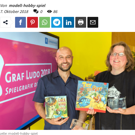
Von
modell-hobby-spiel
7. Oktober 2018
0
86
elle: modell-hobby-spiel