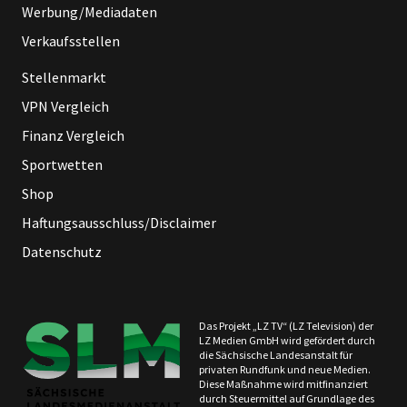
Werbung/Mediadaten
Verkaufsstellen
Stellenmarkt
VPN Vergleich
Finanz Vergleich
Sportwetten
Shop
Haftungsausschluss/Disclaimer
Datenschutz
Das Projekt „LZ TV“ (LZ Television) der
LZ Medien GmbH wird gefördert durch
die Sächsische Landesanstalt für
privaten Rundfunk und neue Medien.
Diese Maßnahme wird mitfinanziert
durch Steuermittel auf Grundlage des