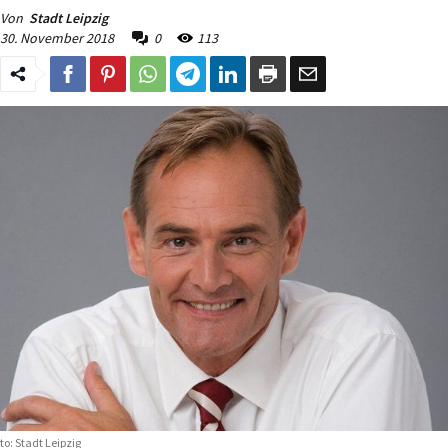
Von
Stadt Leipzig
30. November 2018
0
113
to: Stadt Leipzig