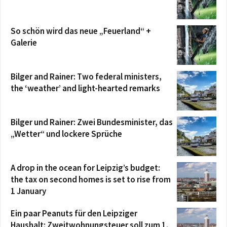
So schön wird das neue „Feuerland“ +
Galerie
Bilger and Rainer: Two federal ministers,
the ‘weather’ and light-hearted remarks
Bilger und Rainer: Zwei Bundesminister, das
„Wetter“ und lockere Sprüche
A drop in the ocean for Leipzig’s budget:
the tax on second homes is set to rise from
1 January
Ein paar Peanuts für den Leipziger
Haushalt: Zweitwohnungsteuer soll zum 1.