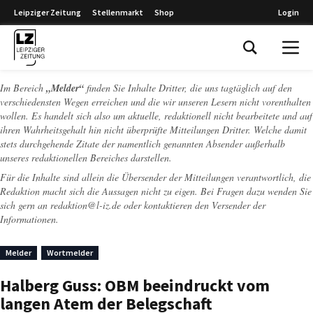
Leipziger Zeitung
Stellenmarkt
Shop
Login
Leipziger Zeitung
Im Bereich
„Melder“
finden Sie Inhalte Dritter, die uns tagtäglich auf den
verschiedensten Wegen erreichen und die wir unseren Lesern nicht vorenthalten
wollen. Es handelt sich also um aktuelle, redaktionell nicht bearbeitete und auf
ihren Wahrheitsgehalt hin nicht überprüfte Mitteilungen Dritter. Welche damit
stets durchgehende Zitate der namentlich genannten Absender außerhalb
unseres redaktionellen Bereiches darstellen.
Für die Inhalte sind allein die Übersender der Mitteilungen verantwortlich, die
Redaktion macht sich die Aussagen nicht zu eigen. Bei Fragen dazu wenden Sie
sich gern an
redaktion@l-iz.de
oder kontaktieren den Versender der
Informationen.
Melder
Wortmelder
Halberg Guss: OBM beeindruckt vom
langen Atem der Belegschaft