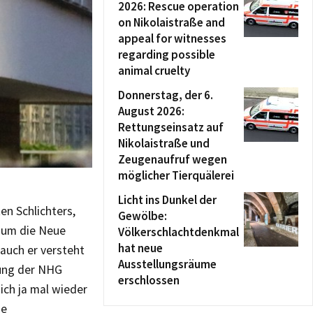
2026: Rescue operation
on Nikolaistraße and
appeal for witnesses
regarding possible
animal cruelty
Donnerstag, der 6.
August 2026:
Rettungseinsatz auf
Nikolaistraße und
Zeugenaufruf wegen
möglicher Tierquälerei
Licht ins Dunkel der
n Schlichters,
Gewölbe:
s um die Neue
Völkerschlachtdenkmal
hat neue
 auch er versteht
Ausstellungsräume
rung der NHG
erschlossen
sich ja mal wieder
ie