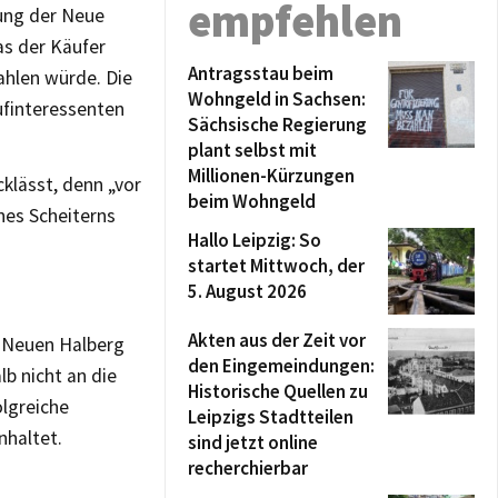
empfehlen
rung der Neue
as der Käufer
Antragsstau beim
ahlen würde. Die
Wohngeld in Sachsen:
ufinteressenten
Sächsische Regierung
plant selbst mit
Millionen-Kürzungen
cklässt, denn „vor
beim Wohngeld
nes Scheiterns
Hallo Leipzig: So
startet Mittwoch, der
5. August 2026
Akten aus der Zeit vor
r Neuen Halberg
den Eingemeindungen:
b nicht an die
Historische Quellen zu
olgreiche
Leipzigs Stadtteilen
nhaltet.
sind jetzt online
recherchierbar