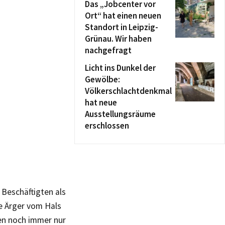
Das „Jobcenter vor
Ort“ hat einen neuen
Standort in Leipzig-
Grünau. Wir haben
nachgefragt
Licht ins Dunkel der
Gewölbe:
Völkerschlachtdenkmal
hat neue
Ausstellungsräume
erschlossen
Beschäftigten als
e Ärger vom Hals
en noch immer nur