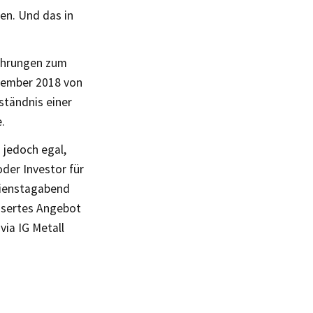
en. Und das in
führungen zum
ptember 2018 von
ständnis einer
.
 jedoch egal,
oder Investor für
Dienstagabend
essertes Angebot
via IG Metall