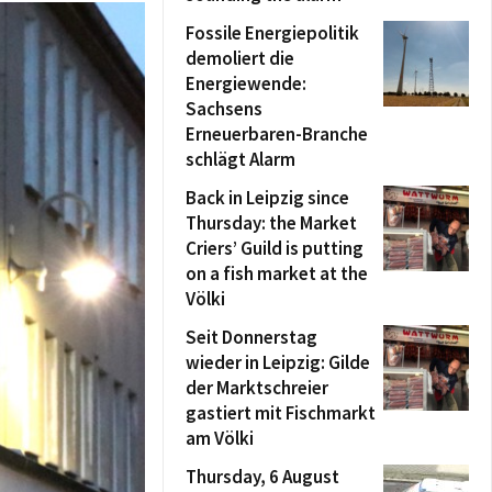
Fossile Energiepolitik
demoliert die
Energiewende:
Sachsens
Erneuerbaren-Branche
schlägt Alarm
Back in Leipzig since
Thursday: the Market
Criers’ Guild is putting
on a fish market at the
Völki
Seit Donnerstag
wieder in Leipzig: Gilde
der Marktschreier
gastiert mit Fischmarkt
am Völki
Thursday, 6 August