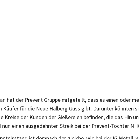
an hat der Prevent Gruppe mitgeteilt, dass es einen oder m
n Käufer für die Neue Halberg Guss gibt. Darunter könnten s
te Kreise der Kunden der Gießereien befinden, die das Hin u
 nun einen ausgedehnten Streik bei der Prevent-Tochter NHG
ntnisstand ist demnach der gleiche, wie bei der IG Metall, w