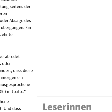
htung seitens der
eren
 oder Absage des
er übergangen. Ein
rzehnte.
 verabredet
s oder
ndert, dass diese
chmorgen ein
g ausgesprochene
.) mitteilte.“
chene
Leserinnen
t. Und dass –