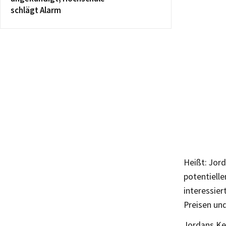
schlägt Alarm
Heißt: Jord
potentielle
interessier
Preisen und
Jordans Ken