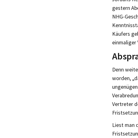
gestern Abe
NHG-Geschä
Kenntnisst
Käufers geh
einmaliger 
Abspr
Denn weiter
worden, „da
ungenügend
Verabredun
Vertreter 
Fristsetzun
Liest man 
Fristsetzu