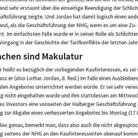
nd sehr erstaunt über die einseitige Beendigung der Schlic
ftsführung zeigte. Und Jordan hat damit logisch einen and
and, als die Geschäftsführung der NHG, wenn es um eine Zu-
t. Im einfachsten Falle wurde er in seiner Rolle als Schlicht
Vorgang in der Geschichte der Tarifkonflikte der letzten Jah
achen sind Makulatur
 heißt es bezüglich der vorliegenden Kaufinteressen, es sei
ss er (also Lothar Jordan, d. Red.) im Falle eines Ausbleiben
en Angebotes unterrichtet werden würde. Er sei sehr verwu
g nicht eingehalten wurde und ihm stattdessen am Mittwo
des Investors eine vonseiten der Halberger Geschäftsführun
g zur Abgabe eines verbesserten Angebotes bis Montag (17.09
dies genau, bemerkt man, dass also auch die nicht abgespro
ng seitens der NHG an den Kaufinteressenten obenauf komm