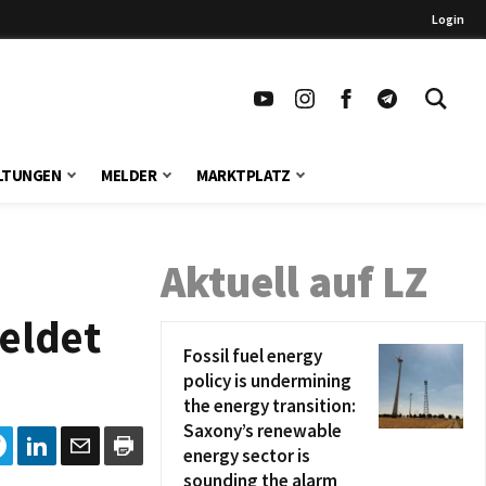
Login
LTUNGEN
MELDER
MARKTPLATZ
Aktuell auf LZ
eldet
Fossil fuel energy
policy is undermining
the energy transition:
Saxony’s renewable
energy sector is
sounding the alarm