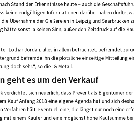
nach Stand der Erkenntnisse heute – auch die Geschäftsfüh
ss keine endgültigen Informationen darüber haben dürfte, w
ür die Übernahme der Gießereien in Leipzig und Saarbrücken z
g hätte sonst ja keinen Sinn, außer den Zeitdruck auf die Ka
.
ter Lothar Jordan, alles in allem betrachtet, befremdet zurü
ergrund befremde ihn die plötzliche einseitige Mitteilung ei
tung doch sehr.“, so die IG Metall.
n geht es um den Verkauf
k verdichtet sich neuerlich, dass Prevent als Eigentümer de
dem Kauf Anfang 2018 eine eigene Agenda hat und sich deshal
n Verfahren hält. Eventuell eine, die längst nur noch eine erf
g mit einem Käufer und eine möglichst hohe Kaufsumme bei