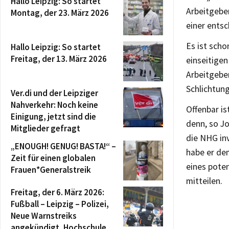
Hallo Leipzig: So startet
Arbeitgebe
Montag, der 23. März 2026
einer ents
Es ist sch
Hallo Leipzig: So startet
Freitag, der 13. März 2026
einseitige
Arbeitgebe
Schlichtung
Ver.di und der Leipziger
Nahverkehr: Noch keine
Offenbar i
Einigung, jetzt sind die
denn, so Jo
Mitglieder gefragt
die NHG in
„ENOUGH! GENUG! BASTA!“ –
habe er dem
Zeit für einen globalen
eines poten
Frauen*Generalstreik
mitteilen.
Freitag, der 6. März 2026:
Fußball – Leipzig – Polizei,
Neue Warnstreiks
angekündigt, Hochschule