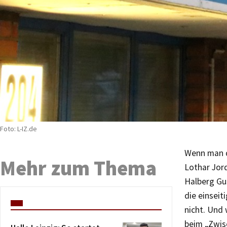
Foto: L-IZ.de
Wenn man d
Mehr zum Thema
Lothar Jord
Halberg Gus
die einsei
nicht. Und 
beim „Zwis