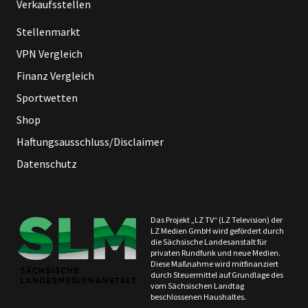
Verkaufsstellen
Stellenmarkt
VPN Vergleich
Finanz Vergleich
Sportwetten
Shop
Haftungsausschluss/Disclaimer
Datenschutz
Das Projekt „LZ TV“ (LZ Television) der
LZ Medien GmbH wird gefördert durch
die Sächsische Landesanstalt für
privaten Rundfunk und neue Medien.
Diese Maßnahme wird mitfinanziert
durch Steuermittel auf Grundlage des
vom Sächsischen Landtag
beschlossenen Haushaltes.