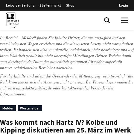
Leipziger Zeitung
Stellenmarkt
Shop
Login
Leipziger Zeitung
Im Bereich
„Melder“
finden Sie Inhalte Dritter, die uns tagtäglich auf den
verschiedensten Wegen erreichen und die wir unseren Lesern nicht vorenthalten
wollen. Es handelt sich also um aktuelle, redaktionell nicht bearbeitete und auf
ihren Wahrheitsgehalt hin nicht überprüfte Mitteilungen Dritter. Welche damit
stets durchgehende Zitate der namentlich genannten Absender außerhalb
unseres redaktionellen Bereiches darstellen.
Für die Inhalte sind allein die Übersender der Mitteilungen verantwortlich, die
Redaktion macht sich die Aussagen nicht zu eigen. Bei Fragen dazu wenden Sie
sich gern an
redaktion@l-iz.de
oder kontaktieren den Versender der
Informationen.
Melder
Wortmelder
Was kommt nach Hartz IV? Kolbe und
Kipping diskutieren am 25. März im Werk