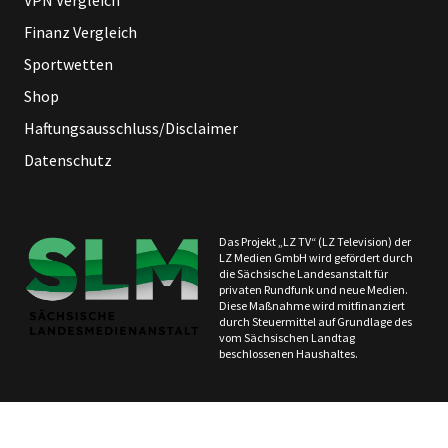
VPN Vergleich
Finanz Vergleich
Sportwetten
Shop
Haftungsausschluss/Disclaimer
Datenschutz
Das Projekt „LZ TV“ (LZ Television) der
LZ Medien GmbH wird gefördert durch
die Sächsische Landesanstalt für
privaten Rundfunk und neue Medien.
Diese Maßnahme wird mitfinanziert
durch Steuermittel auf Grundlage des
vom Sächsischen Landtag
beschlossenen Haushaltes.