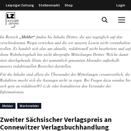
Leipziger Zeitung
Stellenmarkt
Shop
Login
Leipziger Zeitung
Im Bereich
„Melder“
finden Sie Inhalte Dritter, die uns tagtäglich auf den
verschiedensten Wegen erreichen und die wir unseren Lesern nicht vorenthalten
wollen. Es handelt sich also um aktuelle, redaktionell nicht bearbeitete und auf
ihren Wahrheitsgehalt hin nicht überprüfte Mitteilungen Dritter. Welche damit
stets durchgehende Zitate der namentlich genannten Absender außerhalb
unseres redaktionellen Bereiches darstellen.
Für die Inhalte sind allein die Übersender der Mitteilungen verantwortlich, die
Redaktion macht sich die Aussagen nicht zu eigen. Bei Fragen dazu wenden Sie
sich gern an
redaktion@l-iz.de
oder kontaktieren den Versender der
Informationen.
Melder
Wortmelder
Zweiter Sächsischer Verlagspreis an
Connewitzer Verlagsbuchhandlung