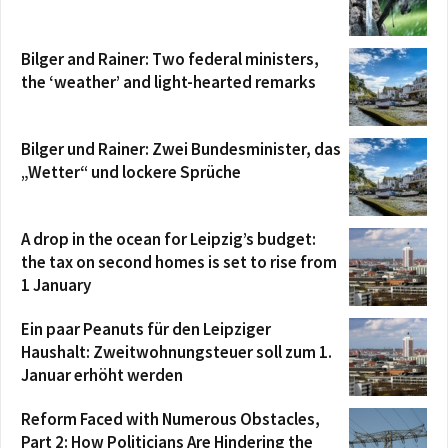
Bilger and Rainer: Two federal ministers,
the ‘weather’ and light-hearted remarks
Bilger und Rainer: Zwei Bundesminister, das
„Wetter“ und lockere Sprüche
A drop in the ocean for Leipzig’s budget:
the tax on second homes is set to rise from
1 January
Ein paar Peanuts für den Leipziger
Haushalt: Zweitwohnungsteuer soll zum 1.
Januar erhöht werden
Reform Faced with Numerous Obstacles,
Part 2: How Politicians Are Hindering the