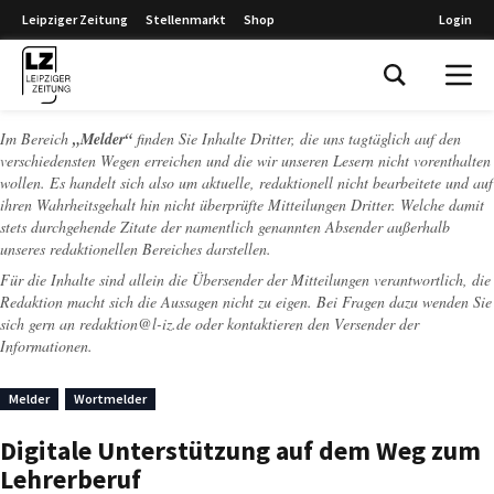
Leipziger Zeitung
Stellenmarkt
Shop
Login
Leipziger Zeitung
Im Bereich
„Melder“
finden Sie Inhalte Dritter, die uns tagtäglich auf den
verschiedensten Wegen erreichen und die wir unseren Lesern nicht vorenthalten
wollen. Es handelt sich also um aktuelle, redaktionell nicht bearbeitete und auf
ihren Wahrheitsgehalt hin nicht überprüfte Mitteilungen Dritter. Welche damit
stets durchgehende Zitate der namentlich genannten Absender außerhalb
unseres redaktionellen Bereiches darstellen.
Für die Inhalte sind allein die Übersender der Mitteilungen verantwortlich, die
Redaktion macht sich die Aussagen nicht zu eigen. Bei Fragen dazu wenden Sie
sich gern an
redaktion@l-iz.de
oder kontaktieren den Versender der
Informationen.
Melder
Wortmelder
Digitale Unterstützung auf dem Weg zum
Lehrerberuf