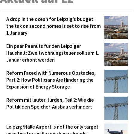
A drop in the ocean for Leipzig’s budget:
the tax on second homes is set to rise from
1 January
Ein paar Peanuts für den Leipziger
Haushalt: Zweitwohnungsteuer soll zum 1.
Januar erhöht werden
Reform Faced with Numerous Obstacles,
Part 2: How Politicians Are Hindering the
Expansion of Energy Storage
Reform mit lauter Hürden, Teil 2: Wie die
Politik den Speicher-Ausbau verhindert
Leipzig/Halle Airport is not the only target:
investigators in Saxony have already