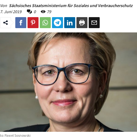
Von
Sächsisches Staatsministerium für Soziales und Verbraucherschutz
7. Juni 2019
0
79
to: Pawel Sosnowski