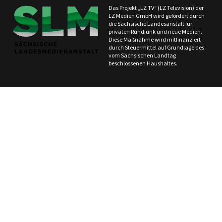
Das Projekt „LZ TV“ (LZ Television) der
LZ Medien GmbH wird gefördert durch
die Sächsische Landesanstalt für
privaten Rundfunk und neue Medien.
Diese Maßnahme wird mitfinanziert
durch Steuermittel auf Grundlage des
vom Sächsischen Landtag
beschlossenen Haushaltes.