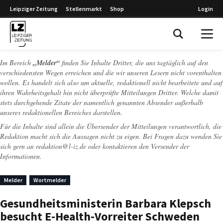
Leipziger Zeitung
Stellenmarkt
Shop
Login
Leipziger Zeitung
Im Bereich
„Melder“
finden Sie Inhalte Dritter, die uns tagtäglich auf den
verschiedensten Wegen erreichen und die wir unseren Lesern nicht vorenthalten
wollen. Es handelt sich also um aktuelle, redaktionell nicht bearbeitete und auf
ihren Wahrheitsgehalt hin nicht überprüfte Mitteilungen Dritter. Welche damit
stets durchgehende Zitate der namentlich genannten Absender außerhalb
unseres redaktionellen Bereiches darstellen.
Für die Inhalte sind allein die Übersender der Mitteilungen verantwortlich, die
Redaktion macht sich die Aussagen nicht zu eigen. Bei Fragen dazu wenden Sie
sich gern an
redaktion@l-iz.de
oder kontaktieren den Versender der
Informationen.
Melder
Wortmelder
Gesundheitsministerin Barbara Klepsch
besucht E-Health-Vorreiter Schweden