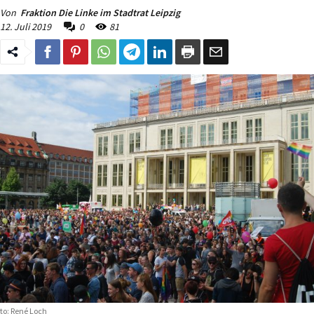
Von
Fraktion Die Linke im Stadtrat Leipzig
12. Juli 2019
0
81
to: René Loch