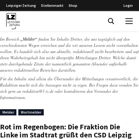
Leipziger Zeitung
Stellenmarkt
Shop
Login
Leipziger Zeitung
Im Bereich
„Melder“
finden Sie Inhalte Dritter, die uns tagtäglich auf den
verschiedensten Wegen erreichen und die wir unseren Lesern nicht vorenthalten
wollen. Es handelt sich also um aktuelle, redaktionell nicht bearbeitete und auf
ihren Wahrheitsgehalt hin nicht überprüfte Mitteilungen Dritter. Welche damit
stets durchgehende Zitate der namentlich genannten Absender außerhalb
unseres redaktionellen Bereiches darstellen.
Für die Inhalte sind allein die Übersender der Mitteilungen verantwortlich, die
Redaktion macht sich die Aussagen nicht zu eigen. Bei Fragen dazu wenden Sie
sich gern an
redaktion@l-iz.de
oder kontaktieren den Versender der
Informationen.
Melder
Wortmelder
Rot im Regenbogen: Die Fraktion Die
Linke im Stadtrat grüßt den CSD Leipzig