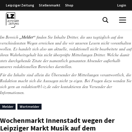
Leipziger Zeitung
Stellenmarkt
Shop
Login
Leipziger Zeitung
Im Bereich
„Melder“
finden Sie Inhalte Dritter, die uns tagtäglich auf den
verschiedensten Wegen erreichen und die wir unseren Lesern nicht vorenthalten
wollen. Es handelt sich also um aktuelle, redaktionell nicht bearbeitete und auf
ihren Wahrheitsgehalt hin nicht überprüfte Mitteilungen Dritter. Welche damit
stets durchgehende Zitate der namentlich genannten Absender außerhalb
unseres redaktionellen Bereiches darstellen.
Für die Inhalte sind allein die Übersender der Mitteilungen verantwortlich, die
Redaktion macht sich die Aussagen nicht zu eigen. Bei Fragen dazu wenden Sie
sich gern an
redaktion@l-iz.de
oder kontaktieren den Versender der
Informationen.
Melder
Wortmelder
Wochenmarkt Innenstadt wegen der
Leipziger Markt Musik auf dem