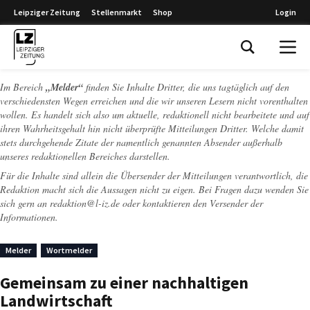
Leipziger Zeitung
Stellenmarkt
Shop
Login
Leipziger Zeitung
Im Bereich
„Melder“
finden Sie Inhalte Dritter, die uns tagtäglich auf den
verschiedensten Wegen erreichen und die wir unseren Lesern nicht vorenthalten
wollen. Es handelt sich also um aktuelle, redaktionell nicht bearbeitete und auf
ihren Wahrheitsgehalt hin nicht überprüfte Mitteilungen Dritter. Welche damit
stets durchgehende Zitate der namentlich genannten Absender außerhalb
unseres redaktionellen Bereiches darstellen.
Für die Inhalte sind allein die Übersender der Mitteilungen verantwortlich, die
Redaktion macht sich die Aussagen nicht zu eigen. Bei Fragen dazu wenden Sie
sich gern an
redaktion@l-iz.de
oder kontaktieren den Versender der
Informationen.
Melder
Wortmelder
Gemeinsam zu einer nachhaltigen
Landwirtschaft