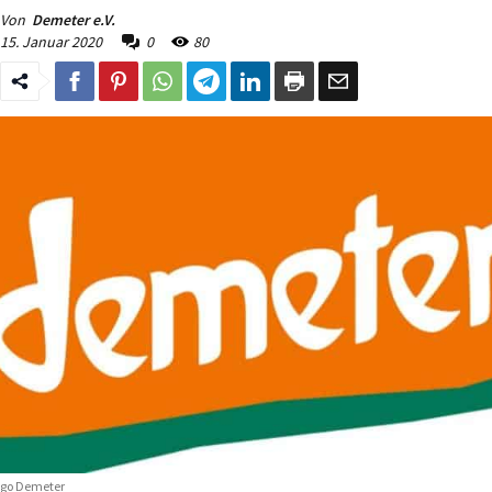
Von
Demeter e.V.
15. Januar 2020
0
80
go Demeter