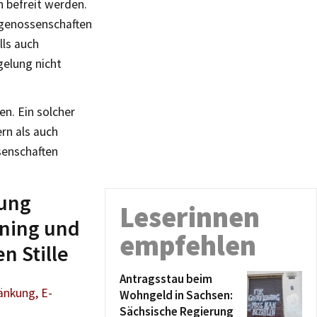
 befreit werden.
genossenschaften
lls auch
elung nicht
n. Ein solcher
rn als auch
enschaften
tung
Leserinnen
ning und
empfehlen
n Stille
Antragsstau beim
änkung, E-
Wohngeld in Sachsen:
Sächsische Regierung