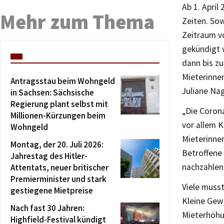
Ab 1. April
Mehr zum Thema
Zeiten. So
Zeitraum vo
gekündigt 
dann bis zu
Mieterinne
Antragsstau beim Wohngeld
Juliane Nag
in Sachsen: Sächsische
Regierung plant selbst mit
„Die Coron
Millionen-Kürzungen beim
vor allem 
Wohngeld
Mieterinnen
Montag, der 20. Juli 2026:
Betroffene
Jahrestag des Hitler-
nachzahlen
Attentats, neuer britischer
Premierminister und stark
Viele muss
gestiegene Mietpreise
Kleine Gewe
Nach fast 30 Jahren:
Mieterhöhu
Highfield-Festival kündigt