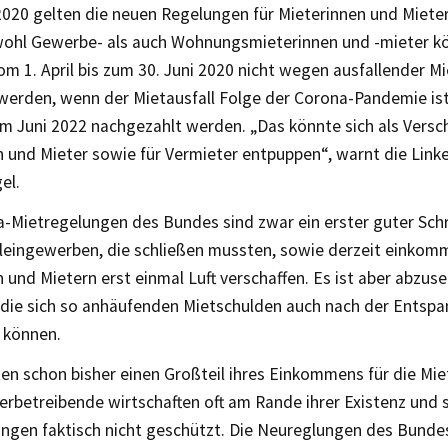
 2020 gelten die neuen Regelungen für Mieterinnen und Miete
wohl Gewerbe- als auch Wohnungsmieterinnen und -mieter k
m 1. April bis zum 30. Juni 2020 nicht wegen ausfallender M
werden, wenn der Mietausfall Folge der Corona-Pandemie ist
m Juni 2022 nachgezahlt werden. „Das könnte sich als Versch
n und Mieter sowie für Vermieter entpuppen“, warnt die Lin
el.
a-Mietregelungen des Bundes sind zwar ein erster guter Sch
Kleingewerben, die schließen mussten, sowie derzeit einko
 und Mietern erst einmal Luft verschaffen. Es ist aber abzuse
 die sich so anhäufenden Mietschulden auch nach der Entspa
 können.
ten schon bisher einen Großteil ihres Einkommens für die Mi
rbetreibende wirtschaften oft am Rande ihrer Existenz und s
ngen faktisch nicht geschützt. Die Neureglungen des Bund