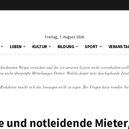
Freitag, 7. August 2026
LEBEN
KULTUR
BILDUNG
SPORT
VERANSTA
schiedensten Wegen erreichen und die wir unseren Lesern nicht vorenthalten woll
hin nicht überprüfte Mitteilungen Dritter. Welche damit stets durchgehende Zita
e Redaktion macht sich die Aussagen nicht zu eigen. Bei Fragen dazu wenden Sie
 und notleidende Mieter