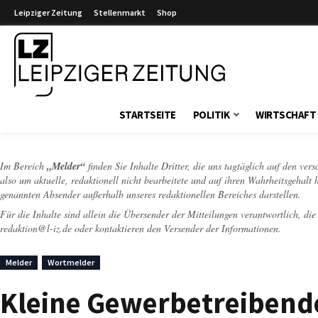
Leipziger Zeitung
Stellenmarkt
Shop
Leipziger Zeitung
STARTSEITE
POLITIK
WIRTSCHAFT
Im Bereich
„Melder“
finden Sie Inhalte Dritter, die uns tagtäglich auf den ver
also um aktuelle, redaktionell nicht bearbeitete und auf ihren Wahrheitsgehalt 
genannten Absender außerhalb unseres redaktionellen Bereiches darstellen.
Für die Inhalte sind allein die Übersender der Mitteilungen verantwortlich, di
redaktion@l-iz.de
oder kontaktieren den Versender der Informationen.
Melder
Wortmelder
Kleine Gewerbetreibende