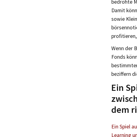
bedrohte M
Damit könn
sowie Klei
börsennoti
profitieren
Wenn der B
Fonds könn
bestimmte
beziffern d
Ein Sp
zwisc
dem ri
Ein Spiel a
Learning u