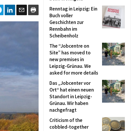
Renntag in Leipzig: Ein
Buch voller
Geschichten zur
Rennbahn im
Scheibenholz
The “Jobcentre on
Site” has moved to
new premises in
Leipzig-Grünau. We
asked for more details
Das „Jobcenter vor
Ort“ hat einen neuen
Standort in Leipzig-
Grünau. Wir haben
nachgefragt
Criticism of the
cobbled-together