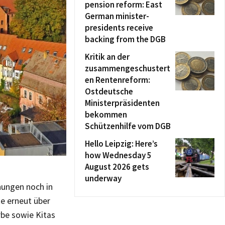
pension reform: East
German minister-
presidents receive
backing from the DGB
Kritik an der
zusammengeschustert
en Rentenreform:
Ostdeutsche
Ministerpräsidenten
bekommen
Schützenhilfe vom DGB
Hello Leipzig: Here’s
how Wednesday 5
August 2026 gets
underway
hungen noch in
te erneut über
be sowie Kitas