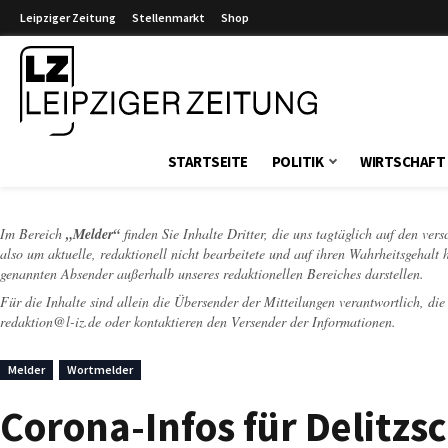
Leipziger Zeitung
Stellenmarkt
Shop
Leipziger Zeitung
STARTSEITE
POLITIK
WIRTSCHAFT
Im Bereich
„Melder“
finden Sie Inhalte Dritter, die uns tagtäglich auf den ver
also um aktuelle, redaktionell nicht bearbeitete und auf ihren Wahrheitsgehalt 
genannten Absender außerhalb unseres redaktionellen Bereiches darstellen.
Für die Inhalte sind allein die Übersender der Mitteilungen verantwortlich, di
redaktion@l-iz.de
oder kontaktieren den Versender der Informationen.
Melder
Wortmelder
Corona-Infos für Delitzsc