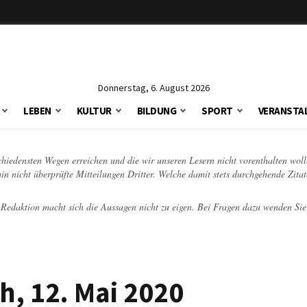
Donnerstag, 6. August 2026
LEBEN
KULTUR
BILDUNG
SPORT
VERANSTA
schiedensten Wegen erreichen und die wir unseren Lesern nicht vorenthalten woll
hin nicht überprüfte Mitteilungen Dritter. Welche damit stets durchgehende Zita
e Redaktion macht sich die Aussagen nicht zu eigen. Bei Fragen dazu wenden Sie
h, 12. Mai 2020