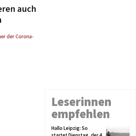
eren auch
n
ner der Corona-
Leserinnen
empfehlen
Hallo Leipzig: So
startet Dienstag, der 4.