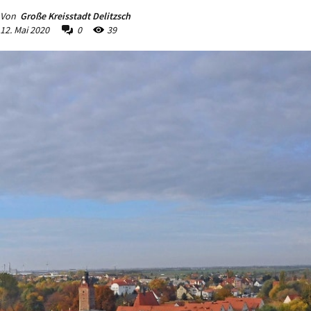
Von
Große Kreisstadt Delitzsch
12. Mai 2020
0
39