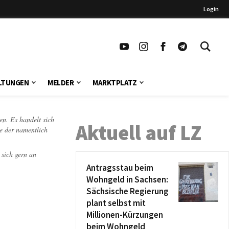
Login
LTUNGEN
MELDER
MARKTPLATZ
en. Es handelt sich
Aktuell auf LZ
te der namentlich
 sich gern an
Antragsstau beim
Wohngeld in Sachsen:
Sächsische Regierung
plant selbst mit
Millionen-Kürzungen
beim Wohngeld