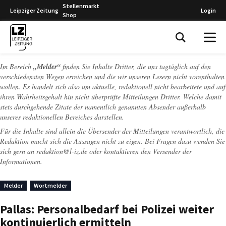
Stellenmarkt
Leipziger Zeitung
Login
Shop
Leipziger Zeitung
Im Bereich
„Melder“
finden Sie Inhalte Dritter, die uns tagtäglich auf den
verschiedensten Wegen erreichen und die wir unseren Lesern nicht vorenthalten
wollen. Es handelt sich also um aktuelle, redaktionell nicht bearbeitete und auf
ihren Wahrheitsgehalt hin nicht überprüfte Mitteilungen Dritter. Welche damit
stets durchgehende Zitate der namentlich genannten Absender außerhalb
unseres redaktionellen Bereiches darstellen.
Für die Inhalte sind allein die Übersender der Mitteilungen verantwortlich, die
Redaktion macht sich die Aussagen nicht zu eigen. Bei Fragen dazu wenden Sie
sich gern an
redaktion@l-iz.de
oder kontaktieren den Versender der
Informationen.
Melder
Wortmelder
Pallas: Personalbedarf bei Polizei weiter
kontinuierlich ermitteln