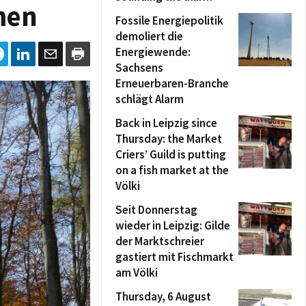
men
Fossile Energiepolitik
demoliert die
Energiewende:
Sachsens
Erneuerbaren-Branche
schlägt Alarm
Back in Leipzig since
Thursday: the Market
Criers’ Guild is putting
on a fish market at the
Völki
Seit Donnerstag
wieder in Leipzig: Gilde
der Marktschreier
gastiert mit Fischmarkt
am Völki
Thursday, 6 August