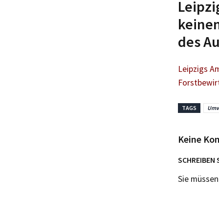
Leipzi
keinen
des A
Leipzigs A
Forstbewir
TAGS
Umw
Keine Ko
SCHREIBEN 
Sie müsse