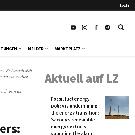
Login
LTUNGEN
MELDER
MARKTPLATZ
en. Es handelt sich
Aktuell auf LZ
te der namentlich
 sich gern an
Fossil fuel energy
policy is undermining
the energy transition:
Saxony’s renewable
ers:
energy sector is
sounding the alarm