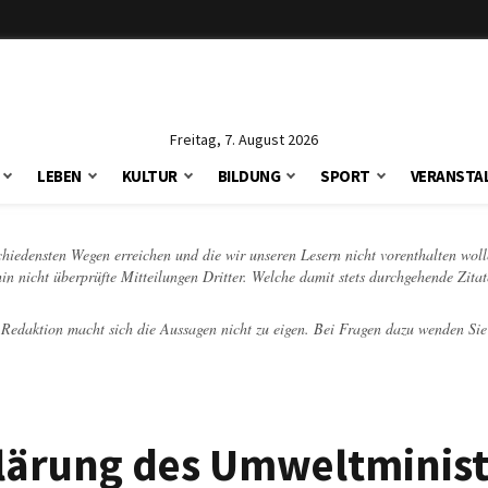
Freitag, 7. August 2026
LEBEN
KULTUR
BILDUNG
SPORT
VERANSTA
schiedensten Wegen erreichen und die wir unseren Lesern nicht vorenthalten woll
hin nicht überprüfte Mitteilungen Dritter. Welche damit stets durchgehende Zita
e Redaktion macht sich die Aussagen nicht zu eigen. Bei Fragen dazu wenden Sie
lärung des Umweltminist