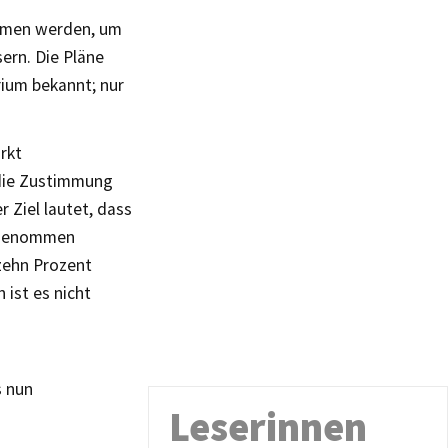
ommen werden, um
ern. Die Pläne
rium bekannt; nur
rkt
 die Zustimmung
 Ziel lautet, dass
g genommen
 zehn Prozent
 ist es nicht
s nun
Leserinnen