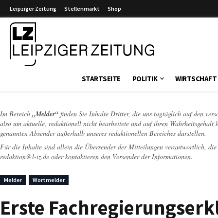
Leipziger Zeitung
Stellenmarkt
Shop
Leipziger Zeitung
STARTSEITE
POLITIK
WIRTSCHAFT
Im Bereich
„Melder“
finden Sie Inhalte Dritter, die uns tagtäglich auf den ver
also um aktuelle, redaktionell nicht bearbeitete und auf ihren Wahrheitsgehalt 
genannten Absender außerhalb unseres redaktionellen Bereiches darstellen.
Für die Inhalte sind allein die Übersender der Mitteilungen verantwortlich, di
redaktion@l-iz.de
oder kontaktieren den Versender der Informationen.
Melder
Wortmelder
Erste Fachregierungserk