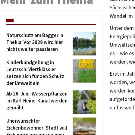
Sächsische
Wandel im 
Unter dem 
Naturschutz am Bagger in
Energiepoli
Thekla: Vor 2029 wird hier
Umweltschut
nichts weiter passieren
es – wie e
werden, wi
Kinderkundgebung in
Leutzsch: Viertklässler
Erst im Ja
setzen sich für den Schutz
worden, wo
der Umwelt ein
werden kon
Ab 16. Juni: Wasserpflanzen
aufgeforde
im Karl-Heine-Kanal werden
gemäht
umfassend 
Unerwünschter
Eichenbewohner: Stadt will
Eichenprozessionsspinner