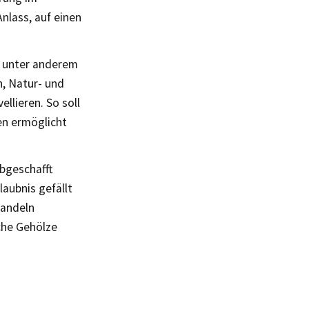
lass, auf einen
h unter anderem
h, Natur- und
llieren. So soll
en ermöglicht
bgeschafft
aubnis gefällt
Handeln
che Gehölze