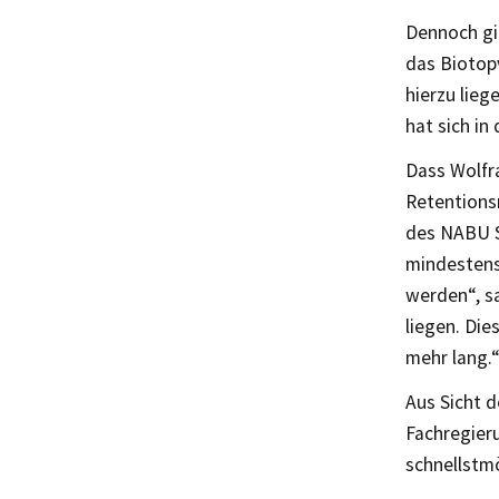
Dennoch gi
das Biotop
hierzu lieg
hat sich i
Dass Wolfr
Retentions
des NABU S
mindestens
werden“, sa
liegen. Die
mehr lang.
Aus Sicht d
Fachregieru
schnellstmö