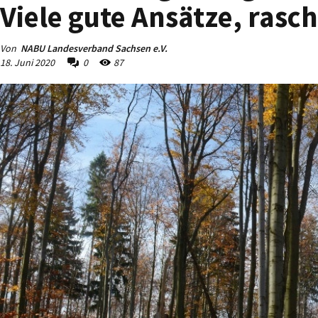
Viele gute Ansätze, ra
Von
NABU Landesverband Sachsen e.V.
18. Juni 2020
0
87