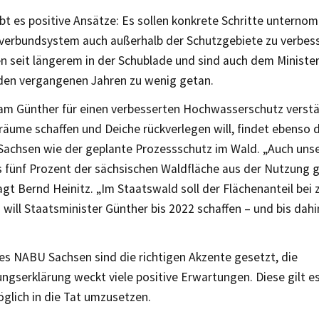
bt es positive Ansätze: Es sollen konkrete Schritte untern
verbundsystem auch außerhalb der Schutzgebiete zu verbess
en seit längerem in der Schublade und sind auch dem Ministe
n den vergangenen Jahren zu wenig getan.
am Günther für einen verbesserten Hochwasserschutz verstä
räume schaffen und Deiche rückverlegen will, findet ebenso
achsen wie der geplante Prozessschutz im Wald. „Auch unser
 fünf Prozent der sächsischen Waldfläche aus der Nutzun
gt Bernd Heinitz. „Im Staatswald soll der Flächenanteil bei
s will Staatsminister Günther bis 2022 schaffen – und bis dahin
“
es NABU Sachsen sind die richtigen Akzente gesetzt, die
ngserklärung weckt viele positive Erwartungen. Diese gilt e
glich in die Tat umzusetzen.