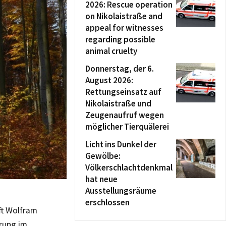
2026: Rescue operation
on Nikolaistraße and
appeal for witnesses
regarding possible
animal cruelty
Donnerstag, der 6.
August 2026:
Rettungseinsatz auf
Nikolaistraße und
Zeugenaufruf wegen
möglicher Tierquälerei
Licht ins Dunkel der
Gewölbe:
Völkerschlachtdenkmal
hat neue
Ausstellungsräume
erschlossen
ft Wolfram
rung im