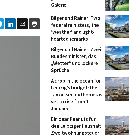
Galerie
Bilger and Rainer: Two
federal ministers, the
‘weather’ and light-
hearted remarks
Bilger und Rainer: Zwei
Bundesminister, das
„Wetter“ und lockere
Sprüche
A drop in the ocean for
Leipzig’s budget: the
tax on second homes is
set to rise from 1
January
Ein paar Peanuts für
den Leipziger Haushalt:
Zweitwohnungsteuer