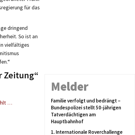
sregierung für das
aage dringend
erheit. So ist an
 vielfältiges
mitismus
fen.“
r Zeitung“
Melder
Familie verfolgt und bedrängt –
ählt …
Bundespolizei stellt 50-jährigen
Tatverdächtigen am
Hauptbahnhof
1. Internationale Roverchallenge