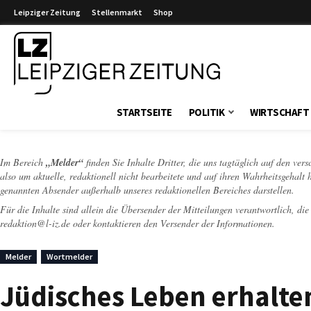
Leipziger Zeitung
Stellenmarkt
Shop
Leipziger Zeitung
STARTSEITE
POLITIK
WIRTSCHAFT
Im Bereich
„Melder“
finden Sie Inhalte Dritter, die uns tagtäglich auf den ver
also um aktuelle, redaktionell nicht bearbeitete und auf ihren Wahrheitsgehalt 
genannten Absender außerhalb unseres redaktionellen Bereiches darstellen.
Für die Inhalte sind allein die Übersender der Mitteilungen verantwortlich, di
redaktion@l-iz.de
oder kontaktieren den Versender der Informationen.
Melder
Wortmelder
Jüdisches Leben erhalte