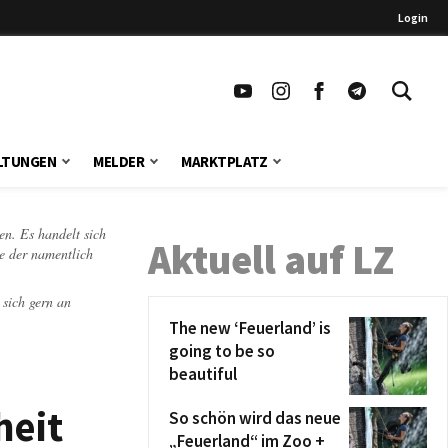
Login
LTUNGEN
MELDER
MARKTPLATZ
en. Es handelt sich
Aktuell auf LZ
te der namentlich
 sich gern an
The new ‘Feuerland’ is
going to be so
beautiful
heit
So schön wird das neue
„Feuerland“ im Zoo +