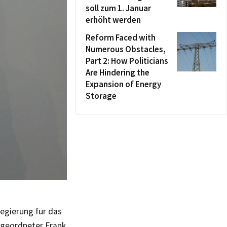
soll zum 1. Januar
erhöht werden
Reform Faced with
Numerous Obstacles,
Part 2: How Politicians
Are Hindering the
Expansion of Energy
Storage
regierung für das
bgeordneter Frank