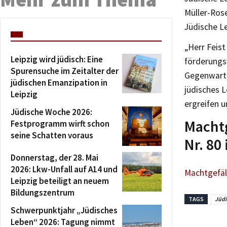
Müller-Rose
Jüdische L
„Herr Feist
Leipzig wird jüdisch: Eine
förderungsw
Spurensuche im Zeitalter der
Gegenwart u
jüdischen Emanzipation in
jüdisches 
Leipzig
ergreifen 
Jüdische Woche 2026:
Machtg
Festprogramm wirft schon
seine Schatten voraus
Nr. 80
Donnerstag, der 28. Mai
2026: Lkw-Unfall auf A14 und
Machtgefäll
Leipzig beteiligt an neuem
Bildungszentrum
TAGS
Jüdi
Schwerpunktjahr „Jüdisches
Leben“ 2026: Tagung nimmt