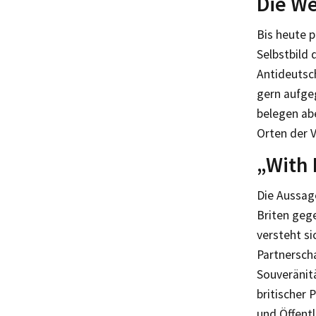
Die We
Bis heute 
Selbstbild 
Antideutsc
gern aufge
belegen ab
Orten der 
„With 
Die Aussage
Briten gege
versteht si
Partnersch
Souveränit
britischer
und Öffentl