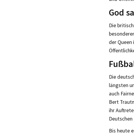
God s
Die britis
besonderen
der Queen 
Öffentlichk
Fußbal
Die deutsc
längsten un
auch Fairn
Bert Traut
ihr Auftre
Deutschen 
Bis heute e