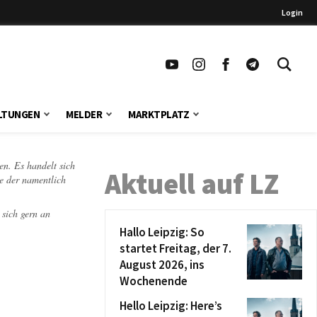
Login
LTUNGEN
MELDER
MARKTPLATZ
en. Es handelt sich
Aktuell auf LZ
te der namentlich
 sich gern an
Hallo Leipzig: So
startet Freitag, der 7.
August 2026, ins
Wochenende
Hello Leipzig: Here’s