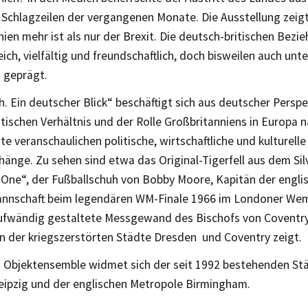
 Schlagzeilen der vergangenen Monate. Die Ausstellung zeigt
ien mehr ist als nur der Brexit. Die deutsch-britischen Bezi
eich, vielfältig und freundschaftlich, doch bisweilen auch unt
 geprägt.
sh. Ein deutscher Blick“ beschäftigt sich aus deutscher Persp
tischen Verhältnis und der Rolle Großbritanniens in Europa 
e veranschaulichen politische, wirtschaftliche und kulturelle
nge. Zu sehen sind etwa das Original-Tigerfell aus dem Sil
r One“, der Fußballschuh von Bobby Moore, Kapitän der engli
nnschaft beim legendären WM-Finale 1966 im Londoner Wem
ufwändig gestaltete Messgewand des Bischofs von Coventry
n der kriegszerstörten Städte Dresden und Coventry zeigt.
s Objektensemble widmet sich der seit 1992 bestehenden St
eipzig und der englischen Metropole Birmingham.