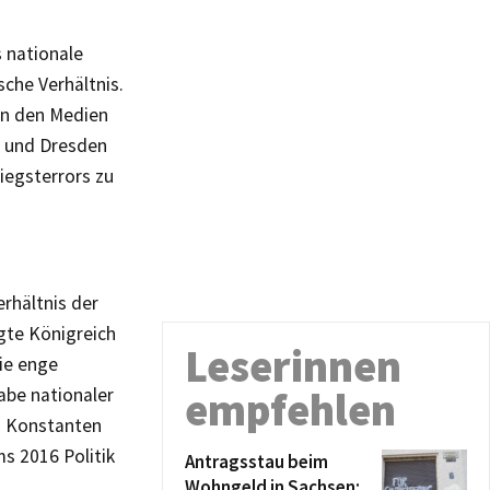
 nationale
sche Verhältnis.
in den Medien
y und Dresden
iegsterrors zu
rhältnis der
igte Königreich
Leserinnen
ie enge
abe nationaler
empfehlen
n Konstanten
s 2016 Politik
Antragsstau beim
Wohngeld in Sachsen: