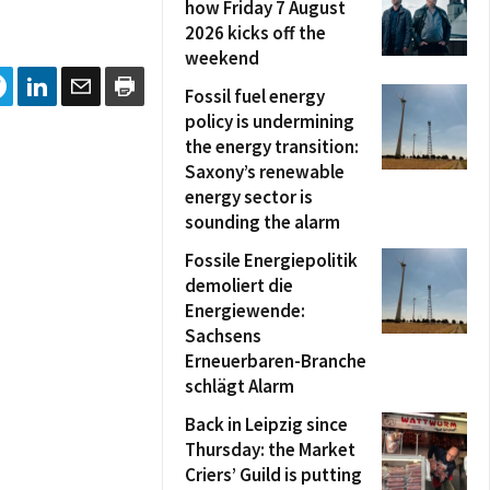
how Friday 7 August
2026 kicks off the
weekend
Fossil fuel energy
policy is undermining
the energy transition:
Saxony’s renewable
energy sector is
sounding the alarm
Fossile Energiepolitik
demoliert die
Energiewende:
Sachsens
Erneuerbaren-Branche
schlägt Alarm
Back in Leipzig since
Thursday: the Market
Criers’ Guild is putting