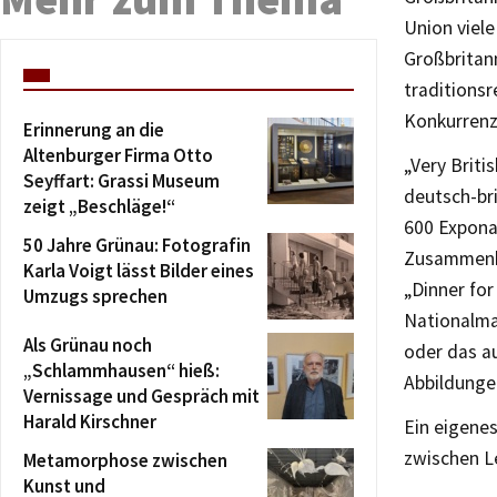
Union viele
Großbritann
traditionsr
Konkurrenz
Erinnerung an die
Altenburger Firma Otto
„Very Briti
Seyffart: Grassi Museum
deutsch-bri
zeigt „Beschläge!“
600 Exponat
50 Jahre Grünau: Fotografin
Zusammenhä
Karla Voigt lässt Bilder eines
„Dinner fo
Umzugs sprechen
Nationalma
Als Grünau noch
oder das a
„Schlammhausen“ hieß:
Abbildunge
Vernissage und Gespräch mit
Harald Kirschner
Ein eigene
zwischen L
Metamorphose zwischen
Kunst und