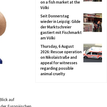
on a fish market at the
Völki
Seit Donnerstag
wieder in Leipzig: Gilde
der Marktschreier
gastiert mit Fischmarkt
am Völki
Thursday, 6 August
2026: Rescue operation
on Nikolaistraße and
appeal for witnesses
regarding possible
animal cruelty
lick auf
 der Europäischen