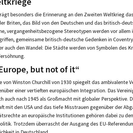
ltkriege
prägt besonders die Erinnerung an den Zweiten Weltkrieg das
der Briten, das Bild von den Deutschen und das britisch-deut
he, vergangenheitsbezogene Stereotypen werden vor allem 
griffen, gemeinsame britisch-deutsche Gedenken in Coventr
er auch den Wandel: Die Städte werden von Symbolen des Kr
Versöhnung.
Europe, but not of it“
 von Winston Churchill von 1930 spiegelt das ambivalente Ve
nüber einer vertieften europäischen Integration. Das Verein
ch auch nach 1945 als Großmacht mit globaler Perspektive. D
aft mit den USA und das tiefe Misstrauen gegenüber der Abg
ätsrechte an europäische Institutionen gehören dabei zu de
 Politik. Trotzdem überrascht der Ausgang des EU-Referendum
ichkeit in Deutschland.