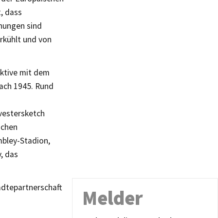
, dass
ehungen sind
erkühlt und von
ektive mit dem
nach 1945. Rund
vestersketch
schen
bley-Stadion,
, das
ädtepartnerschaft
Melder