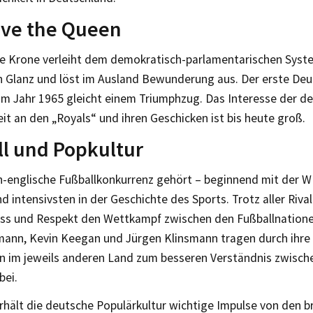
ave the Queen
che Krone verleiht dem demokratisch-parlamentarischen Syst
 Glanz und löst im Ausland Bewunderung aus. Der erste De
im Jahr 1965 gleicht einem Triumphzug. Das Interesse der d
eit an den „Royals“ und ihren Geschicken ist bis heute groß.
l und Popkultur
h-englische Fußballkonkurrenz gehört – beginnend mit der W
d intensivsten in der Geschichte des Sports. Trotz aller Riv
ess und Respekt den Wettkampf zwischen den Fußballnationen
mann, Kevin Keegan und Jürgen Klinsmann tragen durch ihre
ten im jeweils anderen Land zum besseren Verständnis zwisch
bei.
rhält die deutsche Populärkultur wichtige Impulse von den br