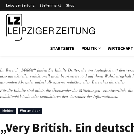
Leipziger Zeitung
Stellenmarkt
Shop
Leipziger Zeitung
STARTSEITE
POLITIK
WIRTSCHAFT
Im Bereich
„Melder“
finden Sie Inhalte Dritter, die uns tagtäglich auf den ver
also um aktuelle, redaktionell nicht bearbeitete und auf ihren Wahrheitsgehalt 
genannten Absender außerhalb unseres redaktionellen Bereiches darstellen.
Für die Inhalte sind allein die Übersender der Mitteilungen verantwortlich, di
redaktion@l-iz.de
oder kontaktieren den Versender der Informationen.
Melder
Wortmelder
„Very British. Ein deutsc