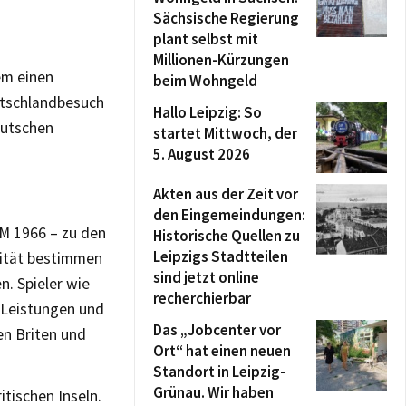
Sächsische Regierung
plant selbst mit
Millionen-Kürzungen
em einen
beim Wohngeld
utschlandbesuch
Hallo Leipzig: So
eutschen
startet Mittwoch, der
5. August 2026
Akten aus der Zeit vor
den Eingemeindungen:
M 1966 – zu den
Historische Quellen zu
Leipzigs Stadtteilen
alität bestimmen
sind jetzt online
. Spieler wie
recherchierbar
 Leistungen und
Das „Jobcenter vor
en Briten und
Ort“ hat einen neuen
Standort in Leipzig-
Grünau. Wir haben
itischen Inseln.