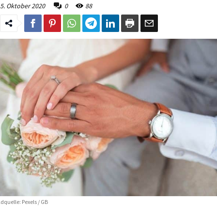
5. Oktober 2020
0
88
ldquelle: Pexels / GB