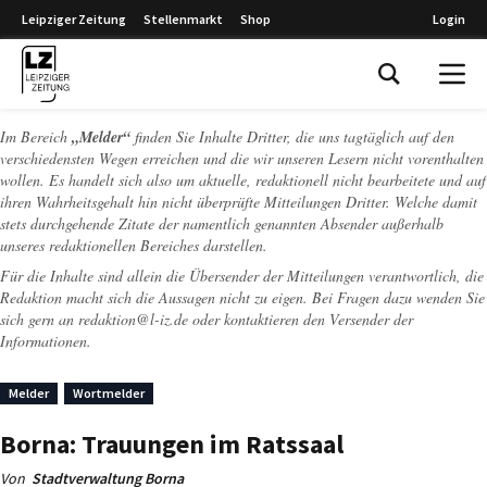
Leipziger Zeitung
Stellenmarkt
Shop
Login
Leipziger Zeitung
Im Bereich
„Melder“
finden Sie Inhalte Dritter, die uns tagtäglich auf den
verschiedensten Wegen erreichen und die wir unseren Lesern nicht vorenthalten
wollen. Es handelt sich also um aktuelle, redaktionell nicht bearbeitete und auf
ihren Wahrheitsgehalt hin nicht überprüfte Mitteilungen Dritter. Welche damit
stets durchgehende Zitate der namentlich genannten Absender außerhalb
unseres redaktionellen Bereiches darstellen.
Für die Inhalte sind allein die Übersender der Mitteilungen verantwortlich, die
Redaktion macht sich die Aussagen nicht zu eigen. Bei Fragen dazu wenden Sie
sich gern an
redaktion@l-iz.de
oder kontaktieren den Versender der
Informationen.
Melder
Wortmelder
Borna: Trauungen im Ratssaal
Von
Stadtverwaltung Borna