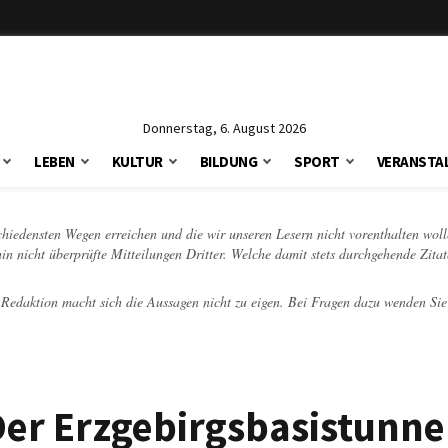
Donnerstag, 6. August 2026
LEBEN
KULTUR
BILDUNG
SPORT
VERANSTA
schiedensten Wegen erreichen und die wir unseren Lesern nicht vorenthalten woll
hin nicht überprüfte Mitteilungen Dritter. Welche damit stets durchgehende Zita
e Redaktion macht sich die Aussagen nicht zu eigen. Bei Fragen dazu wenden Sie
er Erzgebirgsbasistunnel