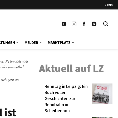
Login
LTUNGEN
MELDER
MARKTPLATZ
en. Es handelt sich
Aktuell auf LZ
te der namentlich
 sich gern an
Renntag in Leipzig: Ein
Buch voller
Geschichten zur
Rennbahn im
 ist
Scheibenholz