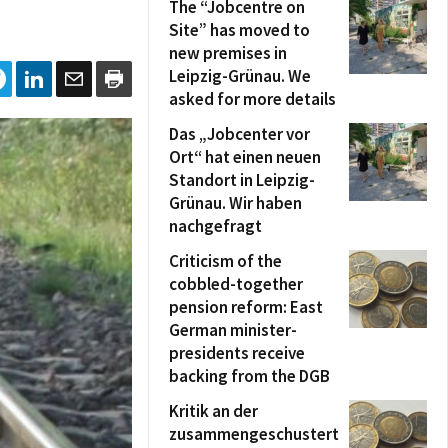
The “Jobcentre on
Site” has moved to
new premises in
Leipzig-Grünau. We
asked for more details
Das „Jobcenter vor
Ort“ hat einen neuen
Standort in Leipzig-
Grünau. Wir haben
nachgefragt
Criticism of the
cobbled-together
pension reform: East
German minister-
presidents receive
backing from the DGB
Kritik an der
zusammengeschustert