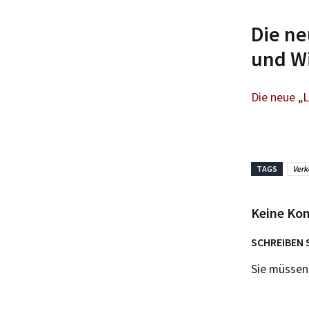
Die ne
und W
Die neue „L
TAGS
Verk
Keine Ko
SCHREIBEN 
Sie müsse