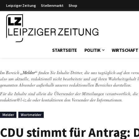
Leipziger Zeitung
Stellenmarkt
Shop
Leipziger Zeitung
STARTSEITE
POLITIK
WIRTSCHAFT
Im Bereich
„Melder“
finden Sie Inhalte Dritter, die uns tagtäglich auf den ver
also um aktuelle, redaktionell nicht bearbeitete und auf ihren Wahrheitsgehalt 
genannten Absender außerhalb unseres redaktionellen Bereiches darstellen.
Für die Inhalte sind allein die Übersender der Mitteilungen verantwortlich, di
redaktion@l-iz.de
oder kontaktieren den Versender der Informationen.
Melder
Wortmelder
CDU stimmt für Antrag: D