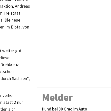
raktion, Andreas
m Freistaat
s. Die neue
en im Elbtal von
t weiter gut
diese
 Drehkreuz
eutschen
 durch Sachsen“,
Melder
enverkehr
n statt 2 nur
Hund bei 30 Grad im Auto
rden sich