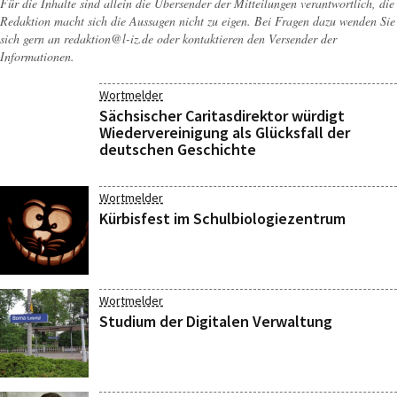
Für die Inhalte sind allein die Übersender der Mitteilungen verantwortlich, die
Redaktion macht sich die Aussagen nicht zu eigen. Bei Fragen dazu wenden Sie
sich gern an
redaktion@l-iz.de
oder kontaktieren den Versender der
Informationen.
Wortmelder
Sächsischer Caritasdirektor würdigt
Wiedervereinigung als Glücksfall der
deutschen Geschichte
Wortmelder
Kürbisfest im Schulbiologiezentrum
Wortmelder
Studium der Digitalen Verwaltung