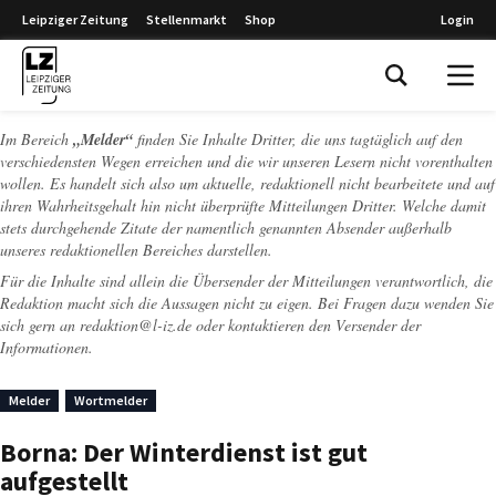
Leipziger Zeitung
Stellenmarkt
Shop
Login
Leipziger Zeitung
Im Bereich
„Melder“
finden Sie Inhalte Dritter, die uns tagtäglich auf den
verschiedensten Wegen erreichen und die wir unseren Lesern nicht vorenthalten
wollen. Es handelt sich also um aktuelle, redaktionell nicht bearbeitete und auf
ihren Wahrheitsgehalt hin nicht überprüfte Mitteilungen Dritter. Welche damit
stets durchgehende Zitate der namentlich genannten Absender außerhalb
unseres redaktionellen Bereiches darstellen.
Für die Inhalte sind allein die Übersender der Mitteilungen verantwortlich, die
Redaktion macht sich die Aussagen nicht zu eigen. Bei Fragen dazu wenden Sie
sich gern an
redaktion@l-iz.de
oder kontaktieren den Versender der
Informationen.
Melder
Wortmelder
Borna: Der Winterdienst ist gut
aufgestellt