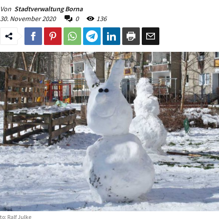
Von
Stadtverwaltung Borna
30. November 2020
0
136
to: Ralf Julke