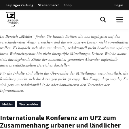
Leipziger Zeitung
Stellenmarkt
Shop
Login
Leipziger Zeitung
Im Bereich
„Melder“
finden Sie Inhalte Dritter, die uns tagtäglich auf den
verschiedensten Wegen erreichen und die wir unseren Lesern nicht vorenthalten
wollen. Es handelt sich also um aktuelle, redaktionell nicht bearbeitete und auf
ihren Wahrheitsgehalt hin nicht überprüfte Mitteilungen Dritter. Welche damit
stets durchgehende Zitate der namentlich genannten Absender außerhalb
unseres redaktionellen Bereiches darstellen.
Für die Inhalte sind allein die Übersender der Mitteilungen verantwortlich, die
Redaktion macht sich die Aussagen nicht zu eigen. Bei Fragen dazu wenden Sie
sich gern an
redaktion@l-iz.de
oder kontaktieren den Versender der
Informationen.
Melder
Wortmelder
Internationale Konferenz am UFZ zum
Zusammenhang urbaner und ländlicher