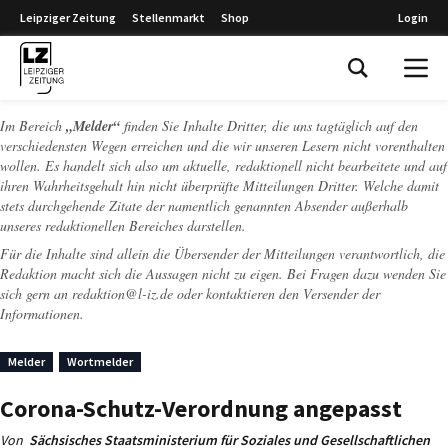
Leipziger Zeitung
Stellenmarkt
Shop
Login
Leipziger Zeitung
Im Bereich
„Melder“
finden Sie Inhalte Dritter, die uns tagtäglich auf den
verschiedensten Wegen erreichen und die wir unseren Lesern nicht vorenthalten
wollen. Es handelt sich also um aktuelle, redaktionell nicht bearbeitete und auf
ihren Wahrheitsgehalt hin nicht überprüfte Mitteilungen Dritter. Welche damit
stets durchgehende Zitate der namentlich genannten Absender außerhalb
unseres redaktionellen Bereiches darstellen.
Für die Inhalte sind allein die Übersender der Mitteilungen verantwortlich, die
Redaktion macht sich die Aussagen nicht zu eigen. Bei Fragen dazu wenden Sie
sich gern an
redaktion@l-iz.de
oder kontaktieren den Versender der
Informationen.
Melder
Wortmelder
Corona-Schutz-Verordnung angepasst
Von
Sächsisches Staatsministerium für Soziales und Gesellschaftlichen