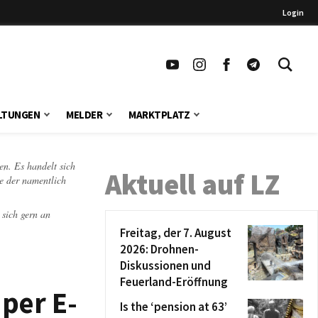
Login
LTUNGEN
MELDER
MARKTPLATZ
en. Es handelt sich
Aktuell auf LZ
te der namentlich
 sich gern an
Freitag, der 7. August
2026: Drohnen-
Diskussionen und
Feuerland-Eröffnung
 per E-
Is the ‘pension at 63’