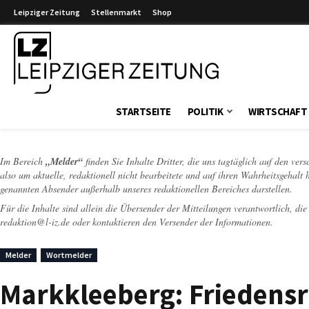
Leipziger Zeitung
Stellenmarkt
Shop
Leipziger Zeitung
STARTSEITE
POLITIK
WIRTSCHAFT
Im Bereich
„Melder“
finden Sie Inhalte Dritter, die uns tagtäglich auf den ver
also um aktuelle, redaktionell nicht bearbeitete und auf ihren Wahrheitsgehalt 
genannten Absender außerhalb unseres redaktionellen Bereiches darstellen.
Für die Inhalte sind allein die Übersender der Mitteilungen verantwortlich, di
redaktion@l-iz.de
oder kontaktieren den Versender der Informationen.
Melder
Wortmelder
Markkleeberg: Friedensri