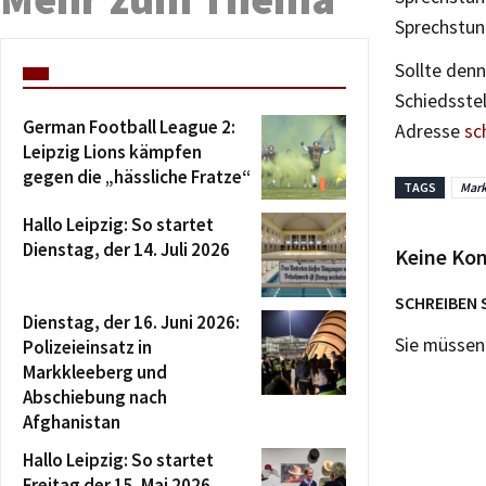
Sprechstund
Sollte den
Schiedsstel
German Football League 2:
Adresse
sc
Leipzig Lions kämpfen
gegen die „hässliche Fratze“
TAGS
Mark
Hallo Leipzig: So startet
Dienstag, der 14. Juli 2026
Keine Ko
SCHREIBEN 
Dienstag, der 16. Juni 2026:
Sie müsse
Polizeieinsatz in
Markkleeberg und
Abschiebung nach
Afghanistan
Hallo Leipzig: So startet
Freitag der 15. Mai 2026