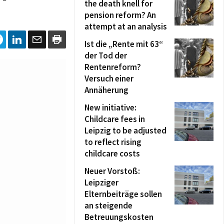
the death knell for
pension reform? An
attempt at an analysis
Ist die „Rente mit 63“
der Tod der
Rentenreform?
Versuch einer
Annäherung
New initiative:
Childcare fees in
Leipzig to be adjusted
to reflect rising
childcare costs
Neuer Vorstoß:
Leipziger
Elternbeiträge sollen
an steigende
Betreuungskosten