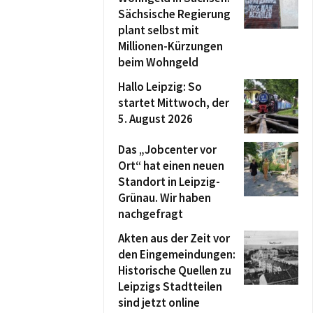
Sächsische Regierung
plant selbst mit
Millionen-Kürzungen
beim Wohngeld
Hallo Leipzig: So
startet Mittwoch, der
5. August 2026
Das „Jobcenter vor
Ort“ hat einen neuen
Standort in Leipzig-
Grünau. Wir haben
nachgefragt
Akten aus der Zeit vor
den Eingemeindungen:
Historische Quellen zu
Leipzigs Stadtteilen
sind jetzt online