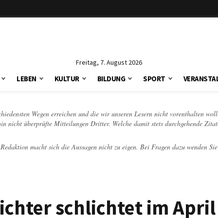
Freitag, 7. August 2026
LEBEN
KULTUR
BILDUNG
SPORT
VERANSTA
schiedensten Wegen erreichen und die wir unseren Lesern nicht vorenthalten woll
hin nicht überprüfte Mitteilungen Dritter. Welche damit stets durchgehende Zita
e Redaktion macht sich die Aussagen nicht zu eigen. Bei Fragen dazu wenden Sie
chter schlichtet im April