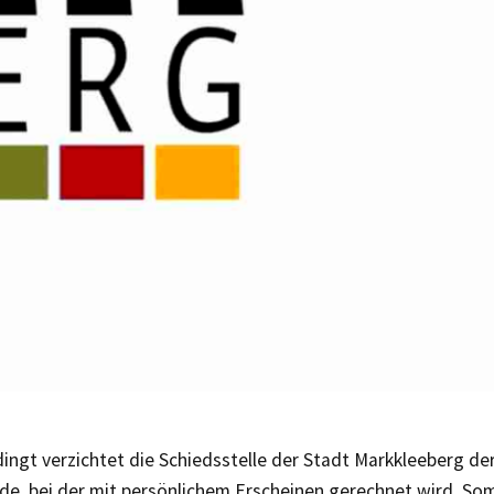
ngt verzichtet die Schiedsstelle der Stadt Markkleeberg der
e, bei der mit persönlichem Erscheinen gerechnet wird. Somi