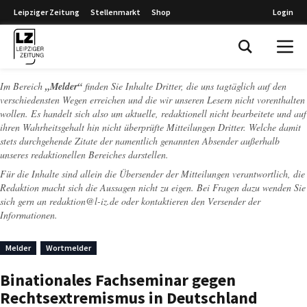
Leipziger Zeitung
Stellenmarkt
Shop
Login
Leipziger Zeitung
Im Bereich
„Melder“
finden Sie Inhalte Dritter, die uns tagtäglich auf den
verschiedensten Wegen erreichen und die wir unseren Lesern nicht vorenthalten
wollen. Es handelt sich also um aktuelle, redaktionell nicht bearbeitete und auf
ihren Wahrheitsgehalt hin nicht überprüfte Mitteilungen Dritter. Welche damit
stets durchgehende Zitate der namentlich genannten Absender außerhalb
unseres redaktionellen Bereiches darstellen.
Für die Inhalte sind allein die Übersender der Mitteilungen verantwortlich, die
Redaktion macht sich die Aussagen nicht zu eigen. Bei Fragen dazu wenden Sie
sich gern an
redaktion@l-iz.de
oder kontaktieren den Versender der
Informationen.
Melder
Wortmelder
Binationales Fachseminar gegen
Rechtsextremismus in Deutschland