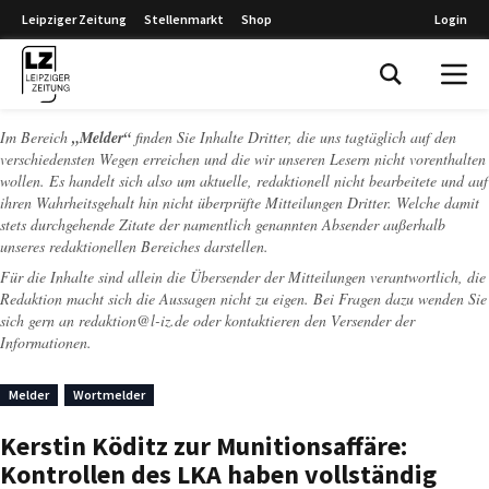
Leipziger Zeitung
Stellenmarkt
Shop
Login
Leipziger Zeitung
Im Bereich
„Melder“
finden Sie Inhalte Dritter, die uns tagtäglich auf den
verschiedensten Wegen erreichen und die wir unseren Lesern nicht vorenthalten
wollen. Es handelt sich also um aktuelle, redaktionell nicht bearbeitete und auf
ihren Wahrheitsgehalt hin nicht überprüfte Mitteilungen Dritter. Welche damit
stets durchgehende Zitate der namentlich genannten Absender außerhalb
unseres redaktionellen Bereiches darstellen.
Für die Inhalte sind allein die Übersender der Mitteilungen verantwortlich, die
Redaktion macht sich die Aussagen nicht zu eigen. Bei Fragen dazu wenden Sie
sich gern an
redaktion@l-iz.de
oder kontaktieren den Versender der
Informationen.
Melder
Wortmelder
Kerstin Köditz zur Munitionsaffäre:
Kontrollen des LKA haben vollständig