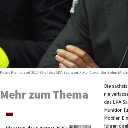
Petric Kleine, seit 2017 Chef des LKA Sachsen. Foto: Alexander Böhm (Archi
Die sächsis
Mehr zum Thema
nie verlas
das LKA Sa
Munition f
Mobilen Ei
führen dire