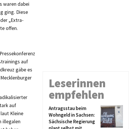
us waren dabei
g ging. Diese
der „Extra-
te offen.
n Pressekonferenz
trainings auf
rdkreuz gäbe es
m Mecklenburger
Leserinnen
empfehlen
dikalisierter
tark auf
Antragsstau beim
laut Kleine
Wohngeld in Sachsen:
 illegalen
Sächsische Regierung
plant selbst mit