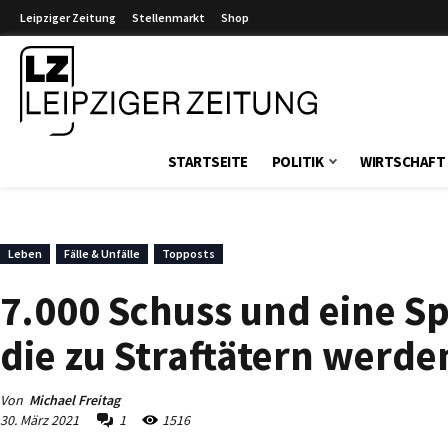
Leipziger Zeitung
Stellenmarkt
Shop
Leipziger Zeitung
STARTSEITE
POLITIK
WIRTSCHAFT
Leben
Fälle & Unfälle
Topposts
7.000 Schuss und eine Sp
die zu Straftätern werde
Von
Michael Freitag
30. März 2021
1
1516