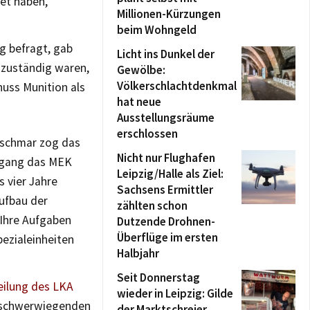
et haben,
Millionen-Kürzungen
beim Wohngeld
g befragt, gab
Licht ins Dunkel der
 zuständig waren,
Gewölbe:
Völkerschlachtdenkmal
huss Munition als
hat neue
Ausstellungsräume
erschlossen
zschmar zog das
Nicht nur Flughafen
rgang das MEK
Leipzig/Halle als Ziel:
s vier Jahre
Sachsens Ermittler
aufbau der
zählten schon
 Ihre Aufgaben
Dutzende Drohnen-
Überflüge im ersten
ezialeinheiten
Halbjahr
Seit Donnerstag
eilung des LKA
wieder in Leipzig: Gilde
r schwerwiegenden
der Marktschreier