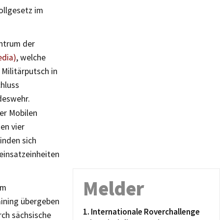
ollgesetz im
entrum der
edia)
, welche
 Militärputsch in
chluss
deswehr.
er Mobilen
en vier
inden sich
einsatzeinheiten
Melder
em
raining übergeben
1. Internationale Roverchallenge
rch sächsische