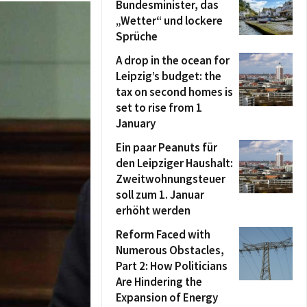
Bundesminister, das
„Wetter“ und lockere
Sprüche
A drop in the ocean for
Leipzig’s budget: the
tax on second homes is
set to rise from 1
January
Ein paar Peanuts für
den Leipziger Haushalt:
Zweitwohnungsteuer
soll zum 1. Januar
erhöht werden
Reform Faced with
Numerous Obstacles,
Part 2: How Politicians
Are Hindering the
Expansion of Energy