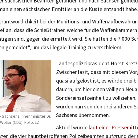
er sächsischen Beamten gefunden und nach Sachsen gemeld
man einen sächsischen Ermittler an die Küste entsandt habe.
erantwortlichkeit bei der Munitions- und Waffenaufbewahrun
ef an, dass die Schießtrainer, welche für die Waffenkammern
tigen sind, gegen die ermittelt wird. Sie hätten die 7.000 Sc
n gemeldet“, um das illegale Training zu verschleiern.
Landespolizeipräsident Horst Kret
Zwischenfazit, dass mit diesem Vo
quasi aufgelöst ist, es würde drei bi
dauern, um hier einen völligen Neu
Sondereinsatzeinheit zu vollziehen.
würden nun von den drei anderen Sp
Sachsens übernommen.
– Sachsens Innenminister Dr.
Wöller (CDU). Foto: LZ
Aktuell wurde
laut einer Pressemitt
gen die vier hauptbetroffenen Polizeibeamten aufgrund de