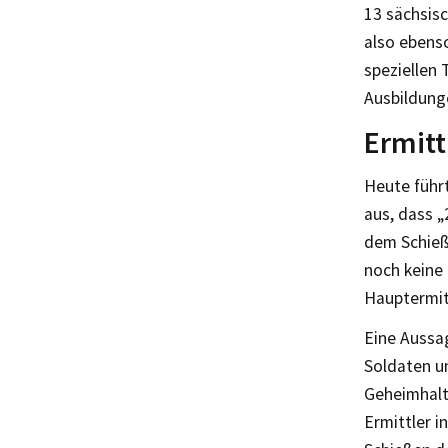
13 sächsis
also ebenso
speziellen 
Ausbildunge
Ermit
Heute führt
aus, dass „
dem Schieß
noch keine
Hauptermit
Eine Aussag
Soldaten un
Geheimhalt
Ermittler 