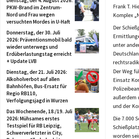
Dienstag, der 4. August 2026:
Frank T. H
PKW-Brand im Zentrum-
Nord und Frau wegen
Komplex „
versuchten Mordes in U-Haft
Der Schießp
Donnerstag, der 30. Juli
Ermittlung
2026: Präventionsmobil bald
unter ander
wieder unterwegs und
Deutschlan
Erdüberlastungstag erreicht
+ Update LVB
rechtsradi
Der Weg fü
Dienstag, der 21. Juli 2026:
Alkoholverbot auf allen
Einsatz Ko
Bahnhöfen, Bus-Ersatz für
Polizeibea
Regio RB110,
außerdem d
Verfolgungsjagd in Wurzen
und der K
Das Wochenende, 18./19. Juli
2026: Mühsames erstes
Die 7.000 
Testspiel für RB Leipzig,
Schießplatz
Schwerverletzter in City,
worden sei