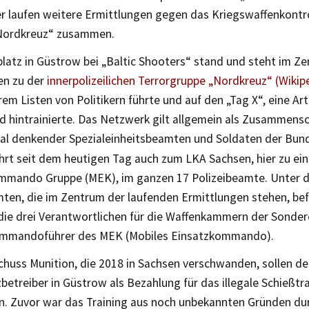
ier laufen weitere Ermittlungen gegen das Kriegswaffenkontr
Nordkreuz“ zusammen.
latz in Güstrow bei „Baltic Shooters“ stand und steht im Z
en zu der
innerpolizeilichen Terrorgruppe „Nordkreuz“ (Wikip
em Listen von Politikern führte und auf den „Tag X“, eine Art
d hintrainierte. Das Netzwerk gilt allgemein als Zusammens
kal denkender Spezialeinheitsbeamten und Soldaten der Bun
hrt seit dem heutigen Tag auch zum LKA Sachsen, hier zu ein
mmando Gruppe (MEK), im ganzen 17 Polizeibeamte. Unter d
mten, die im Zentrum der laufenden Ermittlungen stehen, bef
ie drei Verantwortlichen für die Waffenkammern der Sonder
ommandoführer des MEK (Mobiles Einsatzkommando).
Schuss Munition, die 2018 in Sachsen verschwanden, sollen d
betreiber in Güstrow als Bezahlung für das illegale Schießt
n. Zuvor war das Training aus noch unbekannten Gründen du