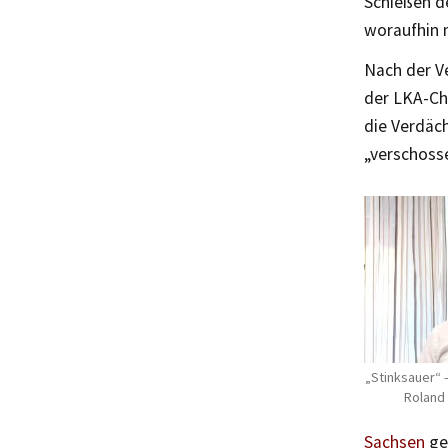
Schießen d
woraufhin 
Nach der V
der LKA-Ch
die Verdäch
„verschosse
„Stinksauer“ 
Roland 
Sachsen
ge