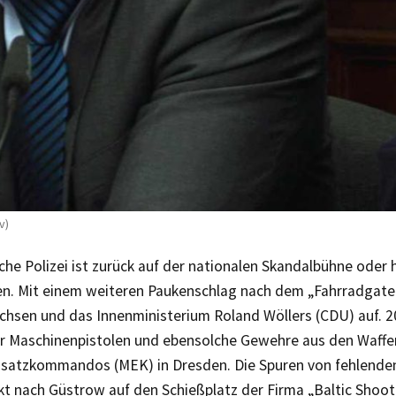
v)
che Polizei ist zurück auf der nationalen Skandalbühne oder h
sen. Mit einem weiteren Paukenschlag nach dem „Fahrradgat
chsen und das Innenministerium Roland Wöllers (CDU) auf. 
ür Maschinenpistolen und ebensolche Gewehre aus den Waf
nsatzkommandos (MEK) in Dresden. Die Spuren von fehlende
kt nach Güstrow auf den Schießplatz der Firma „Baltic Shoot