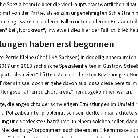
che Spezialbeamte über die vier Hauptverantwortlichen hina
 mit von der Partie, als es zum ungenehmigten Schießtrainin
Trainings waren in anderen Fällen unter anderem Bestandteil 
n“ bei „Nordkreuz“, inwieweit dies hier der Fall ist, blieb heu
tlungen haben erst begonnen
e Petric Kleine (Chef LKA Sachsen) in der eilig anberaumte
2017 und 2018 sächsische Spezialeinheiten in Güstrow Schieß
platz absolviert“ hätten. Zu einer direkten Beziehung zu No
 Erkenntnisse, doch er gehe davon aus, dass diese bereits i
tlungsverfahren zu „Nordkreuz“ herausgekommen wären.
e, die angesichts der schwierigen Ermittlungen im Umfeld ra
d Polizeibeamter problematisch sein dürfte – man achtete s
ung und verdeckte Chaträume. In einem solchen sollen dann 
in Mecklenburg-Vorpommern auch die ersten Erkenntnisse zum