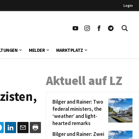
Login
LTUNGEN
MELDER
MARKTPLATZ
Aktuell auf LZ
zisten,
Bilger and Rainer: Two
federal ministers, the
‘weather’ and light-
hearted remarks
Bilger und Rainer: Zwei