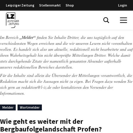
Leipziger Zeitung
Stellenmarkt
Shop
Login
Leipziger Zeitung
Im Bereich
„Melder“
finden Sie Inhalte Dritter, die uns tagtäglich auf den
verschiedensten Wegen erreichen und die wir unseren Lesern nicht vorenthalten
wollen. Es handelt sich also um aktuelle, redaktionell nicht bearbeitete und auf
ihren Wahrheitsgehalt hin nicht überprüfte Mitteilungen Dritter. Welche damit
stets durchgehende Zitate der namentlich genannten Absender außerhalb
unseres redaktionellen Bereiches darstellen.
Für die Inhalte sind allein die Übersender der Mitteilungen verantwortlich, die
Redaktion macht sich die Aussagen nicht zu eigen. Bei Fragen dazu wenden Sie
sich gern an
redaktion@l-iz.de
oder kontaktieren den Versender der
Informationen.
Melder
Wortmelder
Wie geht es weiter mit der
Bergbaufolgelandschaft Profen?