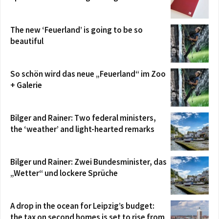
The new ‘Feuerland’ is going to be so
beautiful
So schön wird das neue „Feuerland“ im Zoo
+ Galerie
Bilger and Rainer: Two federal ministers,
the ‘weather’ and light-hearted remarks
Bilger und Rainer: Zwei Bundesminister, das
„Wetter“ und lockere Sprüche
A drop in the ocean for Leipzig’s budget:
the tax on second homes is set to rise from