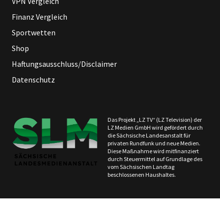
VPN Vergleich
Finanz Vergleich
Sportwetten
Shop
Haftungsausschluss/Disclaimer
Datenschutz
Das Projekt „LZ TV“ (LZ Television) der
LZ Medien GmbH wird gefördert durch
die Sächsische Landesanstalt für
privaten Rundfunk und neue Medien.
Diese Maßnahme wird mitfinanziert
durch Steuermittel auf Grundlage des
vom Sächsischen Landtag
beschlossenen Haushaltes.