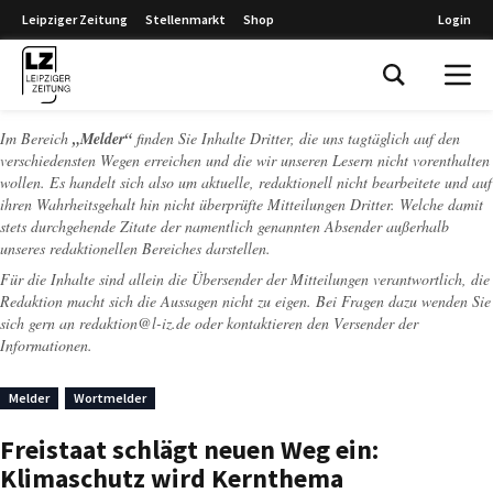
Leipziger Zeitung
Stellenmarkt
Shop
Login
Leipziger Zeitung
Im Bereich
„Melder“
finden Sie Inhalte Dritter, die uns tagtäglich auf den
verschiedensten Wegen erreichen und die wir unseren Lesern nicht vorenthalten
wollen. Es handelt sich also um aktuelle, redaktionell nicht bearbeitete und auf
ihren Wahrheitsgehalt hin nicht überprüfte Mitteilungen Dritter. Welche damit
stets durchgehende Zitate der namentlich genannten Absender außerhalb
unseres redaktionellen Bereiches darstellen.
Für die Inhalte sind allein die Übersender der Mitteilungen verantwortlich, die
Redaktion macht sich die Aussagen nicht zu eigen. Bei Fragen dazu wenden Sie
sich gern an
redaktion@l-iz.de
oder kontaktieren den Versender der
Informationen.
Melder
Wortmelder
Freistaat schlägt neuen Weg ein:
Klimaschutz wird Kernthema