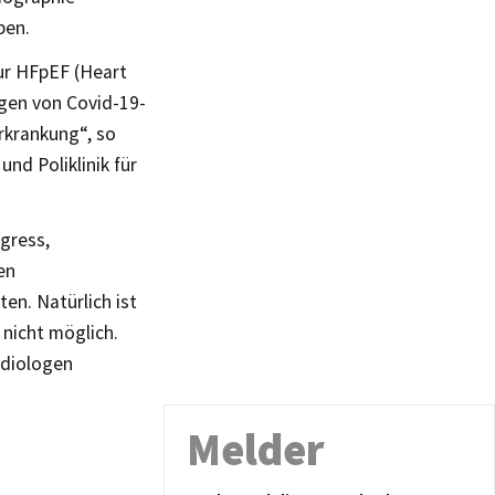
ben.
ur HFpEF (Heart
lgen von Covid-19-
rkrankung“, so
und Poliklinik für
ngress,
en
en. Natürlich ist
 nicht möglich.
rdiologen
Melder