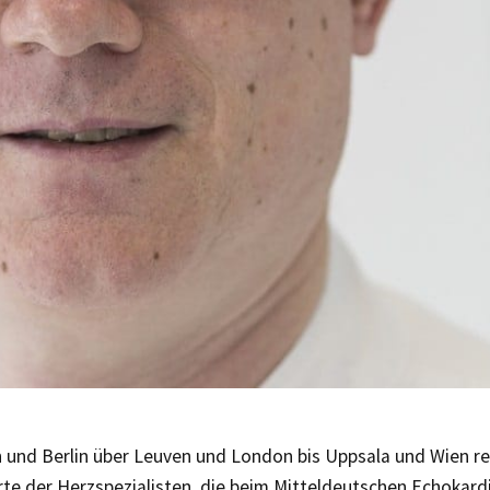
 und Berlin über Leuven und London bis Uppsala und Wien re
rte der Herzspezialisten, die beim Mitteldeutschen Echokard