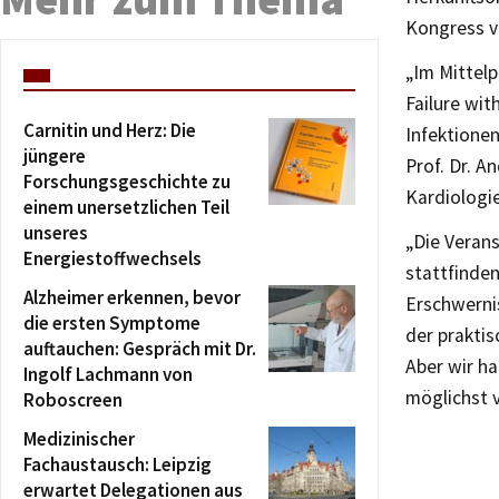
Kongress vo
„Im Mittel
Failure wit
Carnitin und Herz: Die
Infektione
jüngere
Prof. Dr. A
Forschungsgeschichte zu
Kardiologie
einem unersetzlichen Teil
unseres
„Die Verans
Energiestoffwechsels
stattfinden
Alzheimer erkennen, bevor
Erschwernis
die ersten Symptome
der praktis
auftauchen: Gespräch mit Dr.
Aber wir h
Ingolf Lachmann von
möglichst 
Roboscreen
Medizinischer
Fachaustausch: Leipzig
erwartet Delegationen aus