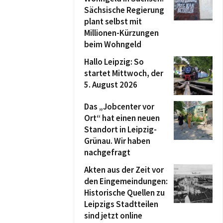
Sächsische Regierung
plant selbst mit
Millionen-Kürzungen
beim Wohngeld
Hallo Leipzig: So
startet Mittwoch, der
5. August 2026
Das „Jobcenter vor
Ort“ hat einen neuen
Standort in Leipzig-
Grünau. Wir haben
nachgefragt
Akten aus der Zeit vor
den Eingemeindungen:
Historische Quellen zu
Leipzigs Stadtteilen
sind jetzt online