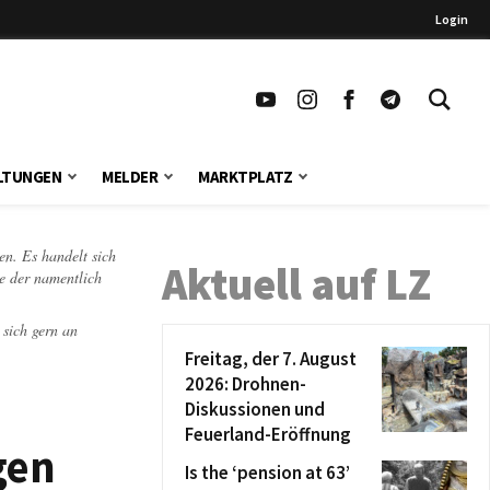
Login
LTUNGEN
MELDER
MARKTPLATZ
en. Es handelt sich
Aktuell auf LZ
te der namentlich
 sich gern an
Freitag, der 7. August
2026: Drohnen-
Diskussionen und
Feuerland-Eröffnung
gen
Is the ‘pension at 63’