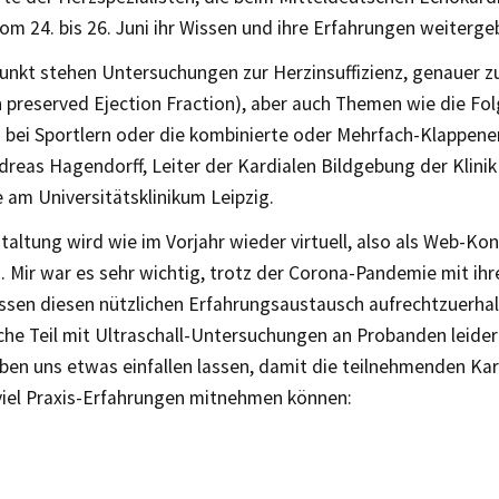
m 24. bis 26. Juni ihr Wissen und ihre Erfahrungen weiterge
punkt stehen Untersuchungen zur Herzinsuffizienz, genauer z
h preserved Ejection Fraction), aber auch Themen wie die Fo
n bei Sportlern oder die kombinierte oder Mehrfach-Klappene
ndreas Hagendorff, Leiter der Kardialen Bildgebung der Klinik 
 am Universitätsklinikum Leipzig.
taltung wird wie im Vorjahr wieder virtuell, also als Web-Ko
. Mir war es sehr wichtig, trotz der Corona-Pandemie mit ihr
sen diesen nützlichen Erfahrungsaustausch aufrechtzuerhalt
che Teil mit Ultraschall-Untersuchungen an Probanden leider
aben uns etwas einfallen lassen, damit die teilnehmenden Ka
viel Praxis-Erfahrungen mitnehmen können: