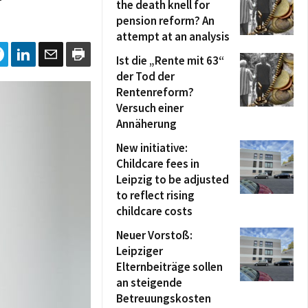
the death knell for
pension reform? An
attempt at an analysis
Ist die „Rente mit 63“
der Tod der
Rentenreform?
Versuch einer
Annäherung
New initiative:
Childcare fees in
Leipzig to be adjusted
to reflect rising
childcare costs
Neuer Vorstoß:
Leipziger
Elternbeiträge sollen
an steigende
Betreuungskosten