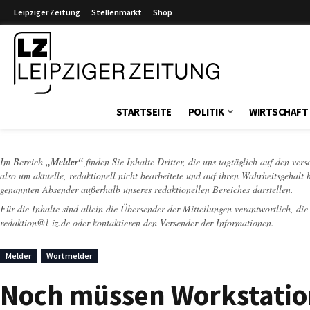
Leipziger Zeitung
Stellenmarkt
Shop
Leipziger Zeitung
STARTSEITE
POLITIK
WIRTSCHAFT
Im Bereich
„Melder“
finden Sie Inhalte Dritter, die uns tagtäglich auf den ver
also um aktuelle, redaktionell nicht bearbeitete und auf ihren Wahrheitsgehalt 
genannten Absender außerhalb unseres redaktionellen Bereiches darstellen.
Für die Inhalte sind allein die Übersender der Mitteilungen verantwortlich, di
redaktion@l-iz.de
oder kontaktieren den Versender der Informationen.
Melder
Wortmelder
Noch müssen Workstatio