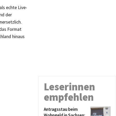
als echte Live-
nd der
nersetzlich.
 das Format
chland hinaus
Leserinnen
empfehlen
Antragsstau beim
Wohngeld in Sachsen: