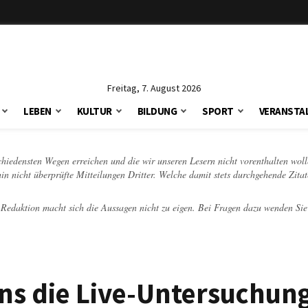
Freitag, 7. August 2026
LEBEN
KULTUR
BILDUNG
SPORT
VERANSTA
schiedensten Wegen erreichen und die wir unseren Lesern nicht vorenthalten woll
hin nicht überprüfte Mitteilungen Dritter. Welche damit stets durchgehende Zita
e Redaktion macht sich die Aussagen nicht zu eigen. Bei Fragen dazu wenden Sie
ns die Live-Untersuchun