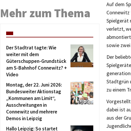
Auf dem Sp
Mehr zum Thema
Connewitz 
Spielgerät 
verletzt, 
abmontiert
sowie zwei 
Der Stadtrat tagte: Wie
weiter mit dem
Der belieb
Güterschuppen-Grundstück
Spielgeräte
am S-Bahnhof Connewitz? +
generation
Video
Stadtgrün 
Montag, der 22. Juni 2026:
zu einem Tr
Bundesweiter Aktionstag
„Kommunen am Limit“,
Vorgestellt
Ausschreitungen in
dabei ist 
Connewitz und mehrere
aus der Gr
Demos in Leipzig
Jugendlich
Hallo Leipzig: So startet