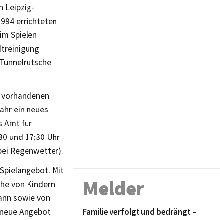
n Leipzig-
994 errichteten
eim Spielen
dtreinigung
 Tunnelrutsche
e vorhandenen
Jahr ein neues
s Amt für
30 und 17:30 Uhr
 bei Regenwetter).
 Spielangebot. Mit
Melder
che von Kindern
ann sowie von
s neue Angebot
Familie verfolgt und bedrängt –