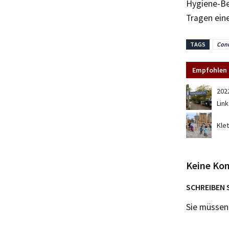
Hygiene-Be
Tragen ein
TAGS
Con
Empfohlen 
202
Lin
Kle
Keine Ko
SCHREIBEN 
Sie müsse