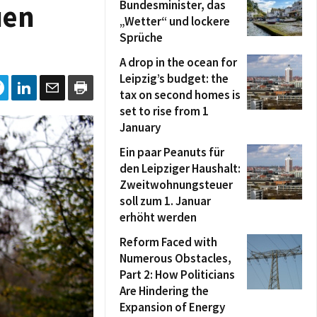
Bundesminister, das
uen
„Wetter“ und lockere
Sprüche
A drop in the ocean for
Leipzig’s budget: the
tax on second homes is
set to rise from 1
January
Ein paar Peanuts für
den Leipziger Haushalt:
Zweitwohnungsteuer
soll zum 1. Januar
erhöht werden
Reform Faced with
Numerous Obstacles,
Part 2: How Politicians
Are Hindering the
Expansion of Energy