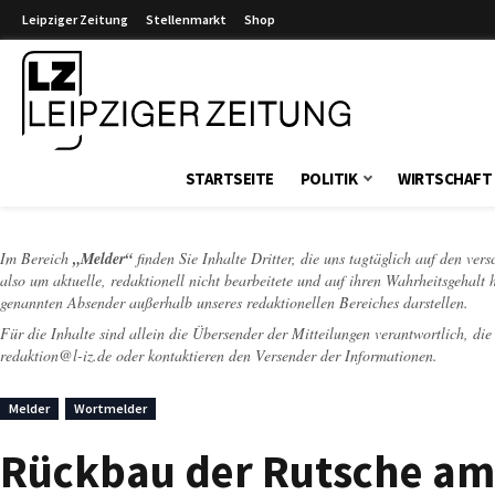
Leipziger Zeitung
Stellenmarkt
Shop
Leipziger Zeitung
STARTSEITE
POLITIK
WIRTSCHAFT
Im Bereich
„Melder“
finden Sie Inhalte Dritter, die uns tagtäglich auf den ver
also um aktuelle, redaktionell nicht bearbeitete und auf ihren Wahrheitsgehalt 
genannten Absender außerhalb unseres redaktionellen Bereiches darstellen.
Für die Inhalte sind allein die Übersender der Mitteilungen verantwortlich, di
redaktion@l-iz.de
oder kontaktieren den Versender der Informationen.
Melder
Wortmelder
Rückbau der Rutsche am 