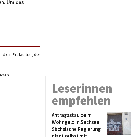
en. Um das
nd ein Prüfauftrag der
geben
Leserinnen
empfehlen
Antragsstau beim
Wohngeld in Sachsen:
Sächsische Regierung
plant selbst mit