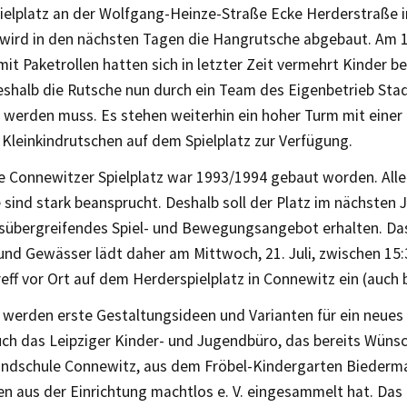
ielplatz an der Wolfgang-Heinze-Straße Ecke Herderstraße i
wird in den nächsten Tagen die Hangrutsche abgebaut. Am 1
mit Paketrollen hatten sich in letzter Zeit vermehrt Kinder b
weshalb die Rutsche nun durch ein Team des Eigenbetrieb Sta
 werden muss. Es stehen weiterhin ein hoher Turm mit einer
Kleinkindrutschen auf dem Spielplatz zur Verfügung.
te Connewitzer Spielplatz war 1993/1994 gebaut worden. All
 sind stark beansprucht. Deshalb soll der Platz im nächsten 
sübergreifendes Spiel- und Bewegungsangebot erhalten. Da
und Gewässer lädt daher am Mittwoch, 21. Juli, zwischen 15:
eff vor Ort auf dem Herderspielplatz in Connewitz ein (auch
 werden erste Gestaltungsideen und Varianten für ein neues
auch das Leipziger Kinder- und Jugendbüro, das bereits Wüns
undschule Connewitz, aus dem Fröbel-Kindergarten Biederm
en aus der Einrichtung machtlos e. V. eingesammelt hat. Da