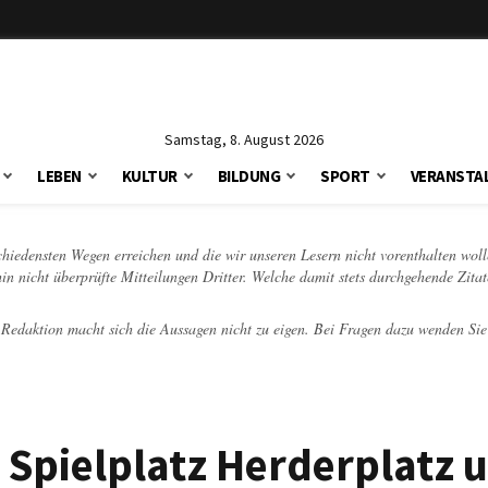
Samstag, 8. August 2026
LEBEN
KULTUR
BILDUNG
SPORT
VERANSTA
schiedensten Wegen erreichen und die wir unseren Lesern nicht vorenthalten woll
hin nicht überprüfte Mitteilungen Dritter. Welche damit stets durchgehende Zita
e Redaktion macht sich die Aussagen nicht zu eigen. Bei Fragen dazu wenden Sie
Spielplatz Herderplatz 