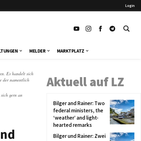
Login
LTUNGEN
MELDER
MARKTPLATZ
en. Es handelt sich
Aktuell auf LZ
te der namentlich
 sich gern an
Bilger and Rainer: Two
federal ministers, the
‘weather’ and light-
hearted remarks
und
Bilger und Rainer: Zwei