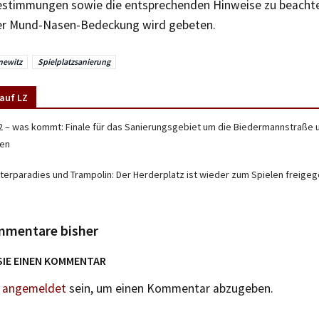
stimmungen sowie die entsprechenden Hinweise zu beacht
er Mund-Nasen-Bedeckung wird gebeten.
newitz
Spielplatzsanierung
auf LZ
2 – was kommt: Finale für das Sanierungsgebiet um die Biedermannstraße u
ken
tterparadies und Trampolin: Der Herderplatz ist wieder zum Spielen freige
mmentare bisher
SIE EINEN KOMMENTAR
n
angemeldet
sein, um einen Kommentar abzugeben.