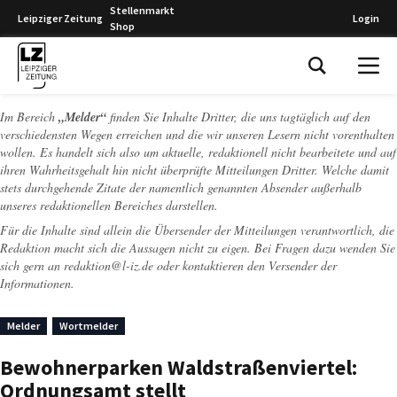
Stellenmarkt
Leipziger Zeitung
Login
Shop
Leipziger Zeitung
Im Bereich
„Melder“
finden Sie Inhalte Dritter, die uns tagtäglich auf den
verschiedensten Wegen erreichen und die wir unseren Lesern nicht vorenthalten
wollen. Es handelt sich also um aktuelle, redaktionell nicht bearbeitete und auf
ihren Wahrheitsgehalt hin nicht überprüfte Mitteilungen Dritter. Welche damit
stets durchgehende Zitate der namentlich genannten Absender außerhalb
unseres redaktionellen Bereiches darstellen.
Für die Inhalte sind allein die Übersender der Mitteilungen verantwortlich, die
Redaktion macht sich die Aussagen nicht zu eigen. Bei Fragen dazu wenden Sie
sich gern an
redaktion@l-iz.de
oder kontaktieren den Versender der
Informationen.
Melder
Wortmelder
Bewohnerparken Waldstraßenviertel:
Ordnungsamt stellt