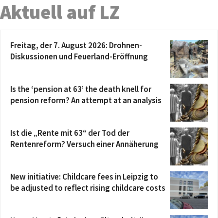
Aktuell auf LZ
Freitag, der 7. August 2026: Drohnen-
Diskussionen und Feuerland-Eröffnung
Is the ‘pension at 63’ the death knell for
pension reform? An attempt at an analysis
Ist die „Rente mit 63“ der Tod der
Rentenreform? Versuch einer Annäherung
New initiative: Childcare fees in Leipzig to
be adjusted to reflect rising childcare costs