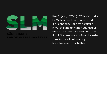
Das Projekt „LZ TV“ (LZ Television) der
LZ Medien GmbH wird gefördert durch
die Sächsische Landesanstalt für
privaten Rundfunk und neue Medien.
Diese Maßnahme wird mitfinanziert
durch Steuermittel auf Grundlage des
vom Sächsischen Landtag
beschlossenen Haushaltes.