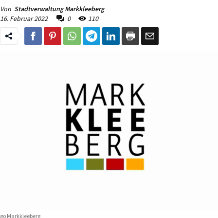
Von
Stadtverwaltung Markkleeberg
16. Februar 2022
0
110
go Markkleeberg