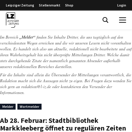
Leipziger Zeitung
Stellenmarkt
Shop
Login
Leipziger Zeitung
Im Bereich
„Melder“
finden Sie Inhalte Dritter, die uns tagtäglich auf den
verschiedensten Wegen erreichen und die wir unseren Lesern nicht vorenthalten
wollen. Es handelt sich also um aktuelle, redaktionell nicht bearbeitete und auf
ihren Wahrheitsgehalt hin nicht überprüfte Mitteilungen Dritter. Welche damit
stets durchgehende Zitate der namentlich genannten Absender außerhalb
unseres redaktionellen Bereiches darstellen.
Für die Inhalte sind allein die Übersender der Mitteilungen verantwortlich, die
Redaktion macht sich die Aussagen nicht zu eigen. Bei Fragen dazu wenden Sie
sich gern an
redaktion@l-iz.de
oder kontaktieren den Versender der
Informationen.
Melder
Wortmelder
Ab 28. Februar: Stadtbibliothek
Markkleeberg öffnet zu regulären Zeiten