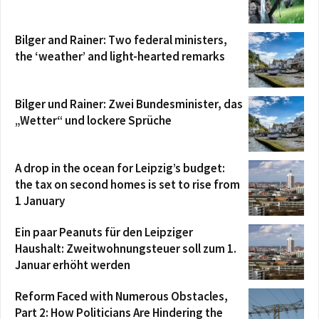
Bilger and Rainer: Two federal ministers,
the ‘weather’ and light-hearted remarks
Bilger und Rainer: Zwei Bundesminister, das
„Wetter“ und lockere Sprüche
A drop in the ocean for Leipzig’s budget:
the tax on second homes is set to rise from
1 January
Ein paar Peanuts für den Leipziger
Haushalt: Zweitwohnungsteuer soll zum 1.
Januar erhöht werden
Reform Faced with Numerous Obstacles,
Part 2: How Politicians Are Hindering the