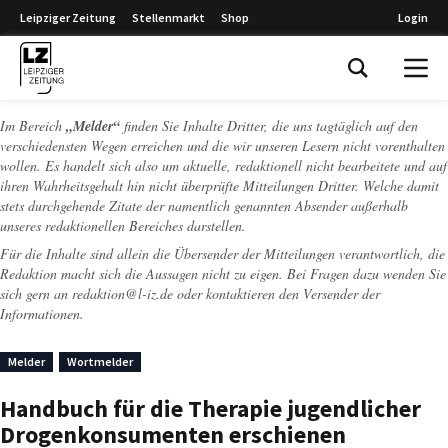
Leipziger Zeitung
Stellenmarkt
Shop
Login
Leipziger Zeitung
Im Bereich
„Melder“
finden Sie Inhalte Dritter, die uns tagtäglich auf den
verschiedensten Wegen erreichen und die wir unseren Lesern nicht vorenthalten
wollen. Es handelt sich also um aktuelle, redaktionell nicht bearbeitete und auf
ihren Wahrheitsgehalt hin nicht überprüfte Mitteilungen Dritter. Welche damit
stets durchgehende Zitate der namentlich genannten Absender außerhalb
unseres redaktionellen Bereiches darstellen.
Für die Inhalte sind allein die Übersender der Mitteilungen verantwortlich, die
Redaktion macht sich die Aussagen nicht zu eigen. Bei Fragen dazu wenden Sie
sich gern an
redaktion@l-iz.de
oder kontaktieren den Versender der
Informationen.
Melder
Wortmelder
Handbuch für die Therapie jugendlicher
Drogenkonsumenten erschienen