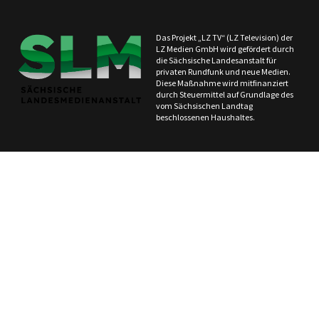
Das Projekt „LZ TV“ (LZ Television) der
LZ Medien GmbH wird gefördert durch
die Sächsische Landesanstalt für
privaten Rundfunk und neue Medien.
Diese Maßnahme wird mitfinanziert
durch Steuermittel auf Grundlage des
vom Sächsischen Landtag
beschlossenen Haushaltes.