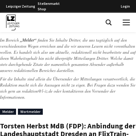
Stellenmarkt
Leipziger Zeitung
Login
Shop
Leipziger Zeitung
Im Bereich
„Melder“
finden Sie Inhalte Dritter, die uns tagtäglich auf den
verschiedensten Wegen erreichen und die wir unseren Lesern nicht vorenthalten
wollen. Es handelt sich also um aktuelle, redaktionell nicht bearbeitete und auf
ihren Wahrheitsgehalt hin nicht überprüfte Mitteilungen Dritter. Welche damit
stets durchgehende Zitate der namentlich genannten Absender außerhalb
unseres redaktionellen Bereiches darstellen.
Für die Inhalte sind allein die Übersender der Mitteilungen verantwortlich, die
Redaktion macht sich die Aussagen nicht zu eigen. Bei Fragen dazu wenden Sie
sich gern an
redaktion@l-iz.de
oder kontaktieren den Versender der
Informationen.
Melder
Wortmelder
Torsten Herbst MdB (FDP): Anbindung der
Landeshauptstadt Dresden an FlixTrain-