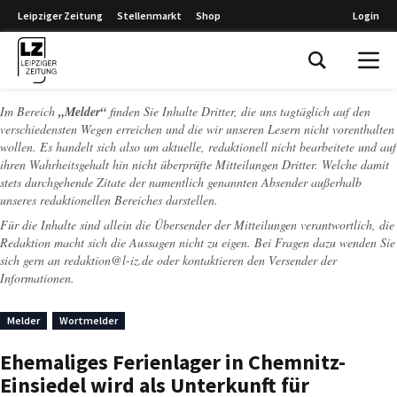
Leipziger Zeitung
Stellenmarkt
Shop
Login
Leipziger Zeitung
Im Bereich
„Melder“
finden Sie Inhalte Dritter, die uns tagtäglich auf den
verschiedensten Wegen erreichen und die wir unseren Lesern nicht vorenthalten
wollen. Es handelt sich also um aktuelle, redaktionell nicht bearbeitete und auf
ihren Wahrheitsgehalt hin nicht überprüfte Mitteilungen Dritter. Welche damit
stets durchgehende Zitate der namentlich genannten Absender außerhalb
unseres redaktionellen Bereiches darstellen.
Für die Inhalte sind allein die Übersender der Mitteilungen verantwortlich, die
Redaktion macht sich die Aussagen nicht zu eigen. Bei Fragen dazu wenden Sie
sich gern an
redaktion@l-iz.de
oder kontaktieren den Versender der
Informationen.
Melder
Wortmelder
Ehemaliges Ferienlager in Chemnitz-
Einsiedel wird als Unterkunft für