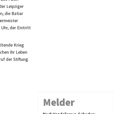
der Leipziger
, die Batiar
ermeister
Uhr, der Eintritt
altende Krieg
schen ihr Leben
f der Stiftung.
Melder