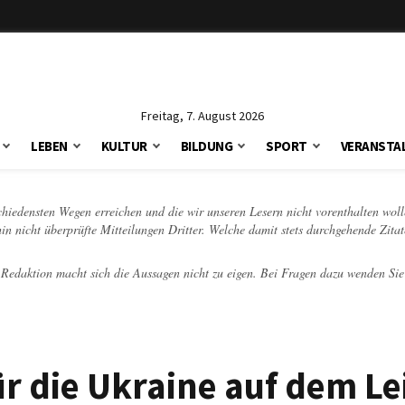
Freitag, 7. August 2026
LEBEN
KULTUR
BILDUNG
SPORT
VERANSTA
schiedensten Wegen erreichen und die wir unseren Lesern nicht vorenthalten woll
hin nicht überprüfte Mitteilungen Dritter. Welche damit stets durchgehende Zita
e Redaktion macht sich die Aussagen nicht zu eigen. Bei Fragen dazu wenden Sie
r die Ukraine auf dem Le