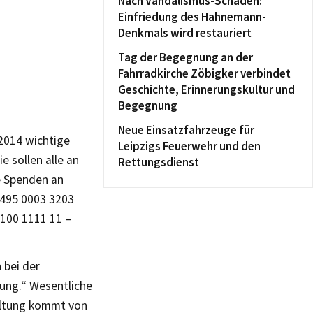
Nach Vandalismus-Schaden:
Einfriedung des Hahnemann-
Denkmals wird restauriert
Tag der Begegnung an der
Fahrradkirche Zöbigker verbindet
Geschichte, Erinnerungskultur und
Begegnung
Neue Einsatzfahrzeuge für
 2014 wichtige
Leipzigs Feuerwehr und den
ie sollen alle an
Rettungsdienst
e Spenden an
4495 0003 3203
1100 1111 11 –
 bei der
zung.“ Wesentliche
taltung kommt von