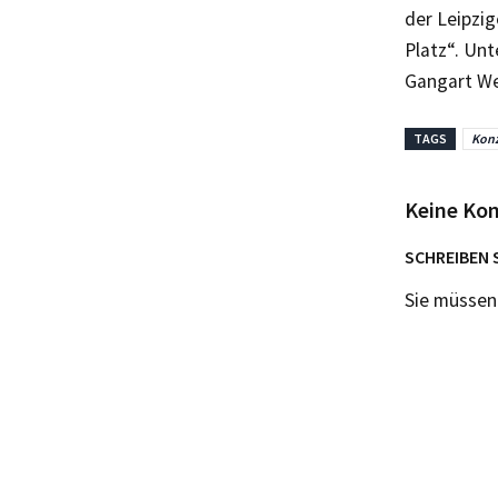
der Leipzi
Platz“. Un
Gangart W
TAGS
Konz
Keine Ko
SCHREIBEN 
Sie müsse