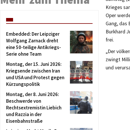
Krieges sa
Oper werden
Gang, das 
Burkhard Ju
Embedded: Der Leipziger
frei.
Wolfgang Zarnack dreht
eine 50-teilige Antikriegs-
„Der völker
Serie ohne Team
zwingt Mill
Montag, der 15. Juni 2026:
und verursa
Kriegsende zwischen Iran
und USA und Protest gegen
Kürzungspolitik
Montag, der 8. Juni 2026:
Beschwerde von
Rechtsextremistin Liebich
und Razzia in der
Eisenbahnstraße