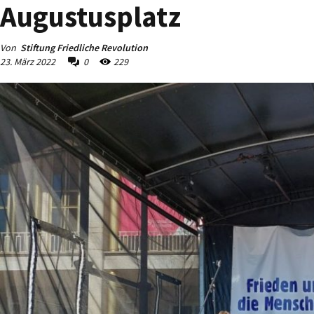
Augustusplatz
Von
Stiftung Friedliche Revolution
23. März 2022
0
229