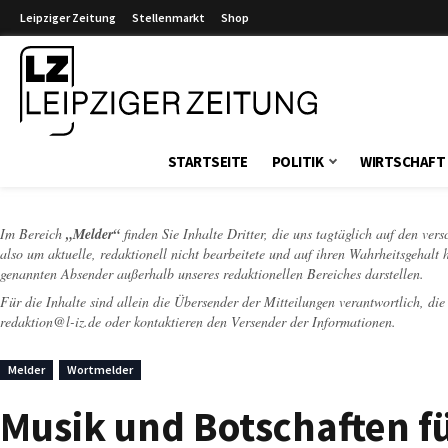
Leipziger Zeitung
Stellenmarkt
Shop
Leipziger Zeitung
STARTSEITE
POLITIK
WIRTSCHAFT
Im Bereich
„Melder“
finden Sie Inhalte Dritter, die uns tagtäglich auf den ver
also um aktuelle, redaktionell nicht bearbeitete und auf ihren Wahrheitsgehalt 
genannten Absender außerhalb unseres redaktionellen Bereiches darstellen.
Für die Inhalte sind allein die Übersender der Mitteilungen verantwortlich, di
redaktion@l-iz.de
oder kontaktieren den Versender der Informationen.
Melder
Wortmelder
Musik und Botschaften fü