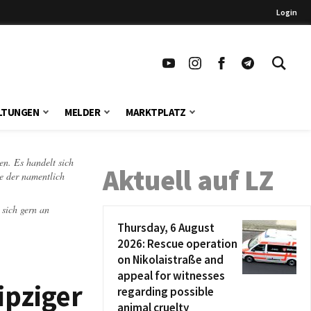
Login
LTUNGEN
MELDER
MARKTPLATZ
en. Es handelt sich
Aktuell auf LZ
te der namentlich
 sich gern an
Thursday, 6 August
2026: Rescue operation
on Nikolaistraße and
appeal for witnesses
ipziger
regarding possible
animal cruelty