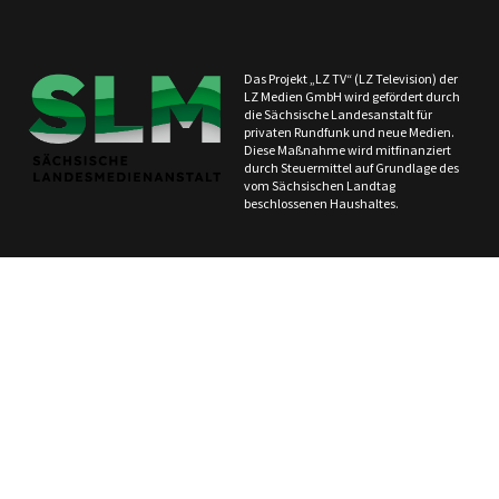
Das Projekt „LZ TV“ (LZ Television) der
LZ Medien GmbH wird gefördert durch
die Sächsische Landesanstalt für
privaten Rundfunk und neue Medien.
Diese Maßnahme wird mitfinanziert
durch Steuermittel auf Grundlage des
vom Sächsischen Landtag
beschlossenen Haushaltes.