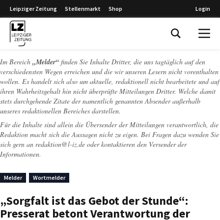
Leipziger Zeitung
Stellenmarkt
Shop
Login
Leipziger Zeitung
Im Bereich
„Melder“
finden Sie Inhalte Dritter, die uns tagtäglich auf den
verschiedensten Wegen erreichen und die wir unseren Lesern nicht vorenthalten
wollen. Es handelt sich also um aktuelle, redaktionell nicht bearbeitete und auf
ihren Wahrheitsgehalt hin nicht überprüfte Mitteilungen Dritter. Welche damit
stets durchgehende Zitate der namentlich genannten Absender außerhalb
unseres redaktionellen Bereiches darstellen.
Für die Inhalte sind allein die Übersender der Mitteilungen verantwortlich, die
Redaktion macht sich die Aussagen nicht zu eigen. Bei Fragen dazu wenden Sie
sich gern an
redaktion@l-iz.de
oder kontaktieren den Versender der
Informationen.
Melder
Wortmelder
„Sorgfalt ist das Gebot der Stunde“:
Presserat betont Verantwortung der