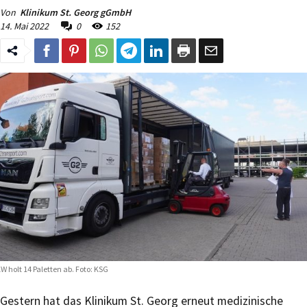
Von
Klinikum St. Georg gGmbH
14. Mai 2022
0
152
W holt 14 Paletten ab. Foto: KSG
Gestern hat das Klinikum St. Georg erneut medizinische