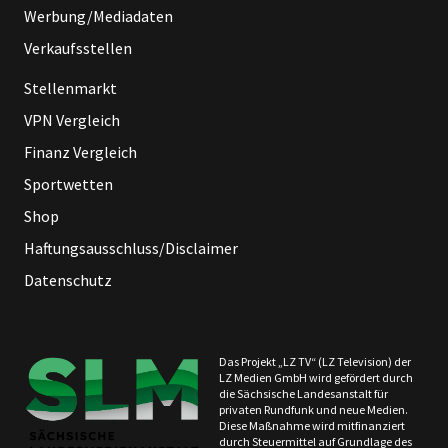
Werbung/Mediadaten
Verkaufsstellen
Stellenmarkt
VPN Vergleich
Finanz Vergleich
Sportwetten
Shop
Haftungsausschluss/Disclaimer
Datenschutz
Das Projekt „LZ TV“ (LZ Television) der
LZ Medien GmbH wird gefördert durch
die Sächsische Landesanstalt für
privaten Rundfunk und neue Medien.
Diese Maßnahme wird mitfinanziert
durch Steuermittel auf Grundlage des