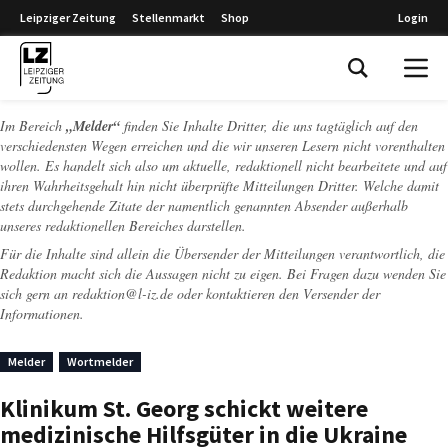
Leipziger Zeitung
Stellenmarkt
Shop
Login
Leipziger Zeitung
Im Bereich
„Melder“
finden Sie Inhalte Dritter, die uns tagtäglich auf den
verschiedensten Wegen erreichen und die wir unseren Lesern nicht vorenthalten
wollen. Es handelt sich also um aktuelle, redaktionell nicht bearbeitete und auf
ihren Wahrheitsgehalt hin nicht überprüfte Mitteilungen Dritter. Welche damit
stets durchgehende Zitate der namentlich genannten Absender außerhalb
unseres redaktionellen Bereiches darstellen.
Für die Inhalte sind allein die Übersender der Mitteilungen verantwortlich, die
Redaktion macht sich die Aussagen nicht zu eigen. Bei Fragen dazu wenden Sie
sich gern an
redaktion@l-iz.de
oder kontaktieren den Versender der
Informationen.
Melder
Wortmelder
Klinikum St. Georg schickt weitere
medizinische Hilfsgüter in die Ukraine