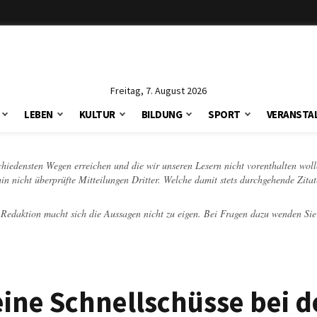
Freitag, 7. August 2026
LEBEN
KULTUR
BILDUNG
SPORT
VERANSTA
schiedensten Wegen erreichen und die wir unseren Lesern nicht vorenthalten woll
hin nicht überprüfte Mitteilungen Dritter. Welche damit stets durchgehende Zita
e Redaktion macht sich die Aussagen nicht zu eigen. Bei Fragen dazu wenden Sie
eine Schnellschüsse bei d