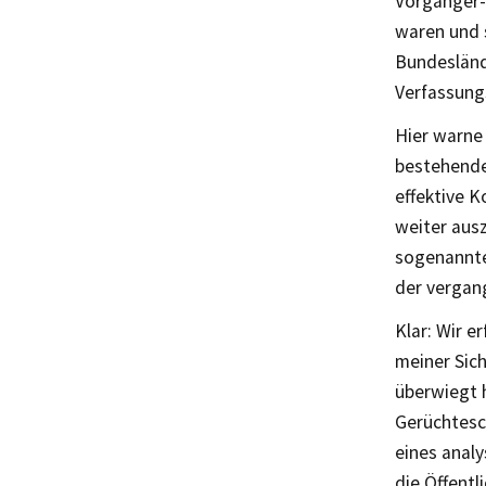
Vorgänger-
waren und s
Bundesländ
Verfassung
Hier warne 
bestehende
effektive K
weiter aus
sogenannte 
der vergan
Klar: Wir e
meiner Sic
überwiegt h
Gerüchtesc
eines analy
die Öffentl