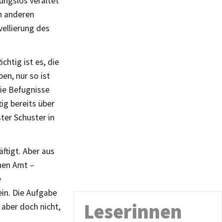
ungslos veraltet
en anderen
ellierung des
chtig ist es, die
en, nur so ist
die Befugnisse
ig bereits über
ter Schuster in
ftigt. Aber aus
hen Amt –
e
in. Die Aufgabe
Leserinnen
 aber doch nicht,