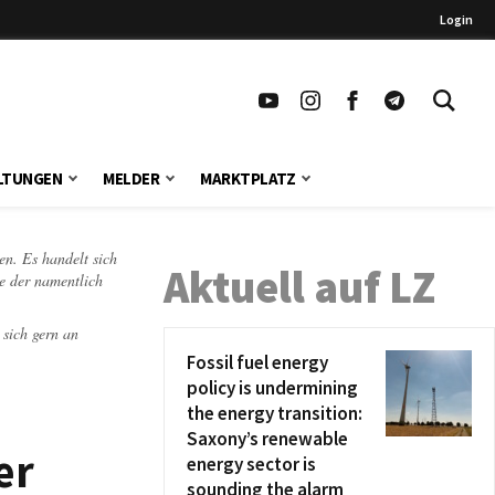
Login
LTUNGEN
MELDER
MARKTPLATZ
en. Es handelt sich
Aktuell auf LZ
te der namentlich
 sich gern an
Fossil fuel energy
policy is undermining
the energy transition:
Saxony’s renewable
er
energy sector is
sounding the alarm