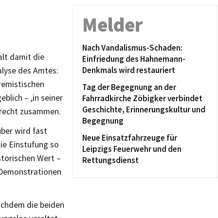
Melder
Nach Vandalismus-Schaden:
lt damit die
Einfriedung des Hahnemann-
Denkmals wird restauriert
alyse des Amtes:
tremistischen
Tag der Begegnung an der
lich – ,in seiner
Fahrradkirche Zöbigker verbindet
Geschichte, Erinnerungskultur und
 recht zusammen.
Begegnung
über wird fast
Neue Einsatzfahrzeuge für
ie Einstufung so
Leipzigs Feuerwehr und den
storischen Wert –
Rettungsdienst
 Demonstrationen
nachdem die beiden