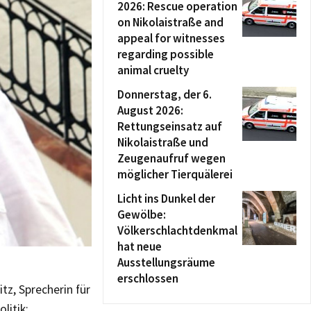
2026: Rescue operation
on Nikolaistraße and
appeal for witnesses
regarding possible
animal cruelty
Donnerstag, der 6.
August 2026:
Rettungseinsatz auf
Nikolaistraße und
Zeugenaufruf wegen
möglicher Tierquälerei
Licht ins Dunkel der
Gewölbe:
Völkerschlachtdenkmal
hat neue
Ausstellungsräume
erschlossen
tz, Sprecherin für
litik: