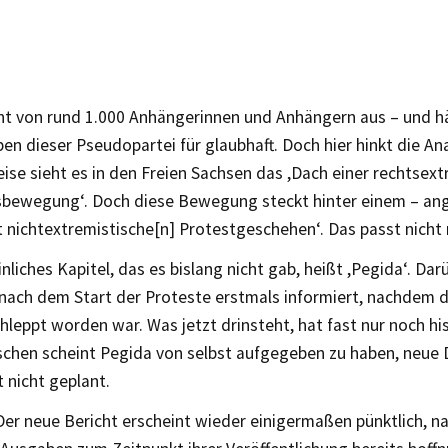
ht von rund 1.000 Anhängerinnen und Anhängern aus – und hä
n dieser Pseudopartei für glaubhaft. Doch hier hinkt die An
ise sieht es in den Freien Sachsen das ,Dach einer rechtsex
ewegung‘. Doch diese Bewegung steckt hinter einem – angeb
 nichtextremistische[n] Protestgeschehen‘. Das passt nicht
inliches Kapitel, das es bislang nicht gab, heißt ,Pegida‘. Dar
 nach dem Start der Proteste erstmals informiert, nachdem d
hleppt worden war. Was jetzt drinsteht, hat fast nur noch hi
schen scheint Pegida von selbst aufgegeben zu haben, neue
t nicht geplant.
Der neue Bericht erscheint wieder einigermaßen pünktlich, 