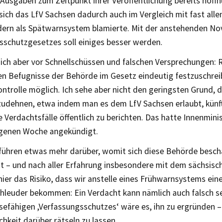
Ausgaben zum Zeitpunkt ihrer Veröffentlichung bereits hoffn
ich das LfV Sachsen dadurch auch im Vergleich mit fast all
ern als Spätwarnsystem blamierte. Mit der anstehenden Nov
sschutzgesetzes soll einiges besser werden.
ich aber vor Schnellschüssen und falschen Versprechungen: Ri
n Befugnisse der Behörde im Gesetz eindeutig festzuschreib
ontrolle möglich. Ich sehe aber nicht den geringsten Grund, 
zudehnen, etwa indem man es dem LfV Sachsen erlaubt, künft
Verdachtsfälle öffentlich zu berichten. Das hatte Innenminis
genen Woche angekündigt.
rführen etwas mehr darüber, womit sich diese Behörde beschä
ht – und nach aller Erfahrung insbesondere mit dem sächsisc
ier das Risiko, dass wir anstelle eines Frühwarnsystems ein
hleuder bekommen: Ein Verdacht kann nämlich auch falsch se
sefähigen ,Verfassungsschutzes‘ wäre es, ihn zu ergründen –
ichkeit darüber rätseln zu lassen.