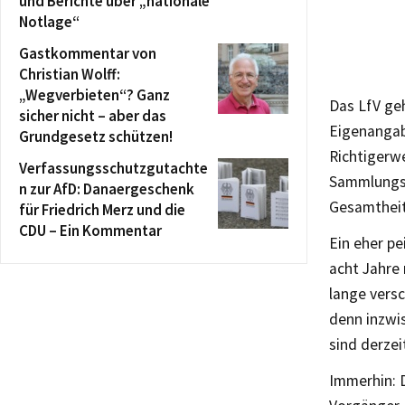
und Berichte über „nationale
Notlage“
Gastkommentar von
Christian Wolff:
„Wegverbieten“? Ganz
Das LfV ge
sicher nicht – aber das
Eigenangabe
Grundgesetz schützen!
Richtigerwe
Verfassungsschutzgutachte
Sammlungsb
n zur AfD: Danaergeschenk
Gesamtheit
für Friedrich Merz und die
CDU – Ein Kommentar
Ein eher pe
acht Jahre
lange versc
denn inzwi
sind derzei
Immerhin: 