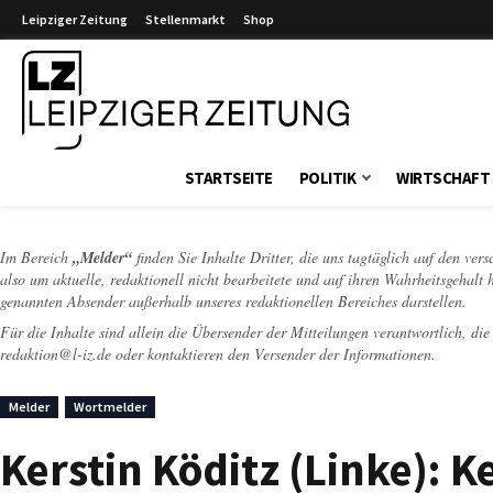
Leipziger Zeitung
Stellenmarkt
Shop
Leipziger Zeitung
STARTSEITE
POLITIK
WIRTSCHAFT
Im Bereich
„Melder“
finden Sie Inhalte Dritter, die uns tagtäglich auf den ver
also um aktuelle, redaktionell nicht bearbeitete und auf ihren Wahrheitsgehalt 
genannten Absender außerhalb unseres redaktionellen Bereiches darstellen.
Für die Inhalte sind allein die Übersender der Mitteilungen verantwortlich, di
redaktion@l-iz.de
oder kontaktieren den Versender der Informationen.
Melder
Wortmelder
Kerstin Köditz (Linke): K