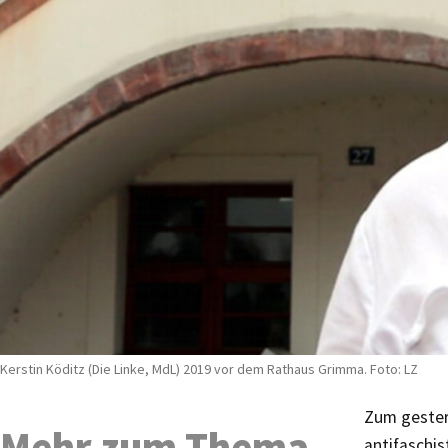
Kerstin Köditz (Die Linke, MdL) 2019 vor dem Rathaus Grimma. Foto: LZ
Zum gestern
Mehr zum Thema
antifaschis