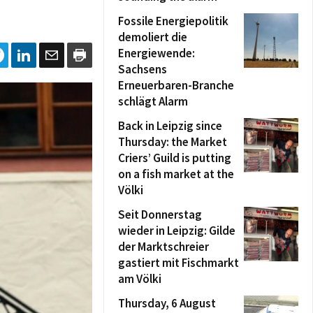
Fossile Energiepolitik
demoliert die
Energiewende:
Sachsens
Erneuerbaren-Branche
schlägt Alarm
Back in Leipzig since
Thursday: the Market
Criers’ Guild is putting
on a fish market at the
Völki
Seit Donnerstag
wieder in Leipzig: Gilde
der Marktschreier
gastiert mit Fischmarkt
am Völki
Thursday, 6 August