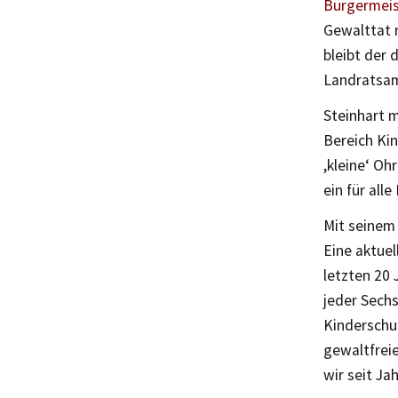
Bürgermeist
Gewalttat 
bleibt der 
Landratsamt
Steinhart 
Bereich Kin
,kleine‘ O
ein für all
Mit seinem 
Eine aktuel
letzten 20 
jeder Sechs
Kinderschut
gewaltfrei
wir seit Ja