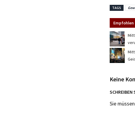
TAGS
Gewa
Empfohlen 
Mit
ver
Mit
Gei
Keine Ko
SCHREIBEN 
Sie müsse