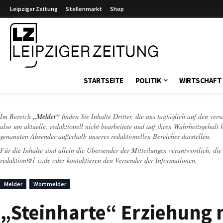
Leipziger Zeitung
Stellenmarkt
Shop
Leipziger Zeitung
STARTSEITE
POLITIK
WIRTSCHAFT
Im Bereich
„Melder“
finden Sie Inhalte Dritter, die uns tagtäglich auf den ver
also um aktuelle, redaktionell nicht bearbeitete und auf ihren Wahrheitsgehalt 
genannten Absender außerhalb unseres redaktionellen Bereiches darstellen.
Für die Inhalte sind allein die Übersender der Mitteilungen verantwortlich, di
redaktion@l-iz.de
oder kontaktieren den Versender der Informationen.
Melder
Wortmelder
„Steinharte“ Erziehung 