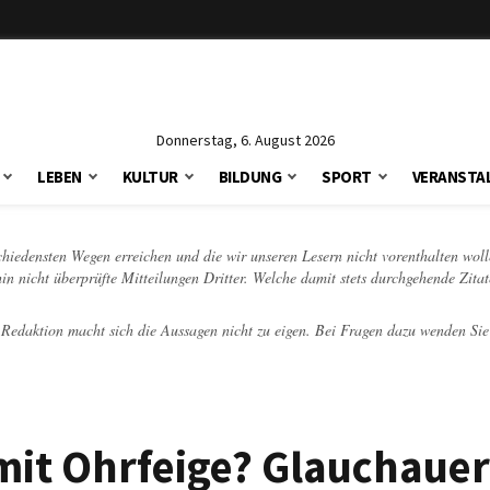
Donnerstag, 6. August 2026
LEBEN
KULTUR
BILDUNG
SPORT
VERANSTA
schiedensten Wegen erreichen und die wir unseren Lesern nicht vorenthalten woll
hin nicht überprüfte Mitteilungen Dritter. Welche damit stets durchgehende Zita
e Redaktion macht sich die Aussagen nicht zu eigen. Bei Fragen dazu wenden Sie
mit Ohrfeige? Glauchauer