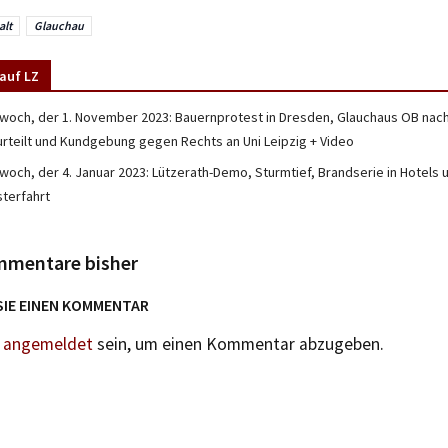
lt
Glauchau
auf LZ
twoch, der 1. November 2023: Bauernprotest in Dresden, Glauchaus OB nach 
urteilt und Kundgebung gegen Rechts an Uni Leipzig + Video
twoch, der 4. Januar 2023: Lützerath-Demo, Sturmtief, Brandserie in Hotels 
sterfahrt
mmentare bisher
SIE EINEN KOMMENTAR
n
angemeldet
sein, um einen Kommentar abzugeben.