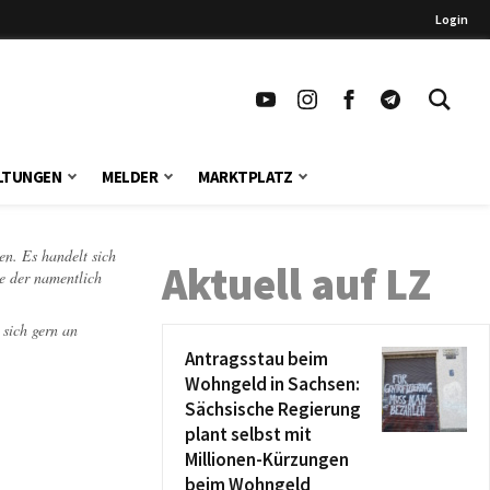
Login
LTUNGEN
MELDER
MARKTPLATZ
en. Es handelt sich
Aktuell auf LZ
te der namentlich
 sich gern an
Antragsstau beim
Wohngeld in Sachsen:
Sächsische Regierung
plant selbst mit
Millionen-Kürzungen
beim Wohngeld