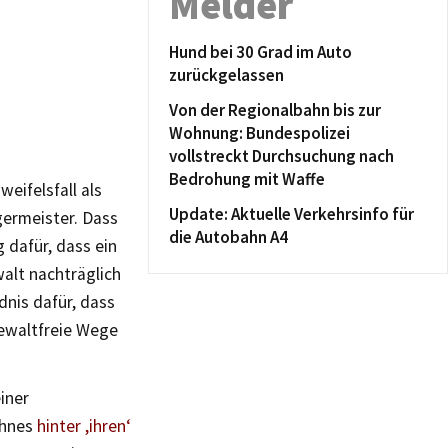
Melder
Hund bei 30 Grad im Auto
zurückgelassen
Von der Regionalbahn bis zur
Wohnung: Bundespolizei
vollstreckt Durchsuchung nach
Bedrohung mit Waffe
eifelsfall als
Update: Aktuelle Verkehrsinfo für
germeister. Dass
die Autobahn A4
 dafür, dass ein
alt nachträglich
dnis dafür, dass
gewaltfreie Wege
iner
ohnes
hinter ,ihren‘