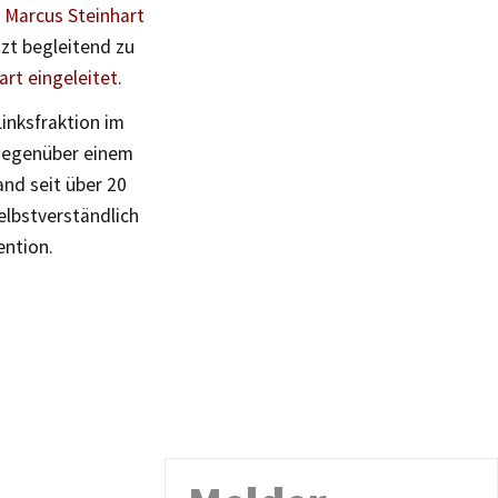
 Marcus Steinhart
zt begleitend zu
art eingeleitet
.
Linksfraktion im
 gegenüber einem
nd seit über 20
elbstverständlich
ntion.