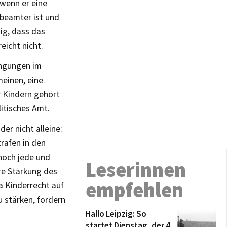
 wenn er eine
lbeamter ist und
tig, dass das
eicht nicht.
engungen im
meinen, eine
r Kindern gehört
litisches Amt.
er nicht alleine:
rafen in den
 noch jede und
Leserinnen
ere Stärkung des
empfehlen
a Kinderrecht auf
 stärken, fordern
Hallo Leipzig: So
startet Dienstag, der 4.