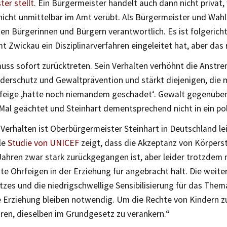
er stellt
. Ein Bürgermeister handelt auch dann nicht privat,
nicht unmittelbar im Amt verübt. Als Bürgermeister und Wah
den Bürgerinnen und Bürgern verantwortlich. Es ist folgerich
 Zwickau ein Disziplinarverfahren eingeleitet hat, aber das r
muss sofort zurücktreten. Sein Verhalten verhöhnt die Anstr
derschutz und Gewaltprävention und stärkt diejenigen, die 
hrfeige ,hätte noch niemandem geschadet‘. Gewalt gegenübe
e Mal geächtet und Steinhart dementsprechend nicht in ein po
Verhalten ist Oberbürgermeister Steinhart in Deutschland leid
le
Studie von UNICEF
zeigt, dass die Akzeptanz von Körperst
Jahren zwar stark zurückgegangen ist, aber leider trotzdem
te Ohrfeigen in der Erziehung für angebracht hält. Die weit
zes und die niedrigschwellige Sensibilisierung für das Them
e Erziehung bleiben notwendig. Um die Rechte von Kindern zu
hren, dieselben im Grundgesetz zu verankern.“