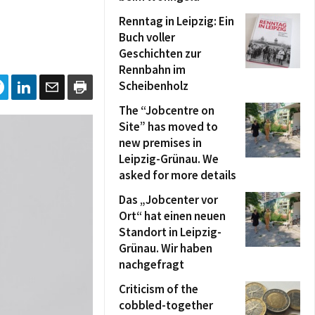
Renntag in Leipzig: Ein
Buch voller
Geschichten zur
Rennbahn im
Scheibenholz
The “Jobcentre on
Site” has moved to
new premises in
Leipzig-Grünau. We
asked for more details
Das „Jobcenter vor
Ort“ hat einen neuen
Standort in Leipzig-
Grünau. Wir haben
nachgefragt
Criticism of the
cobbled-together