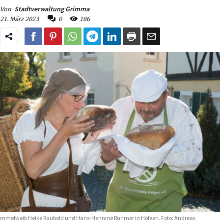
Von
Stadtverwaltung Grimma
21. März 2023
0
186
mmelweib Heike Raubold und Hans-Henning Ruhmer in Höfgen. Foto: Andreas