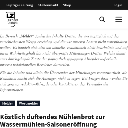
Leipziger Zeitung
Stellenmarkt
Shop
Login
Leipziger Zeitung
Im Bereich
„Melder“
finden Sie Inhalte Dritter, die uns tagtäglich auf den
verschiedensten Wegen erreichen und die wir unseren Lesern nicht vorenthalten
wollen. Es handelt sich also um aktuelle, redaktionell nicht bearbeitete und auf
ihren Wahrheitsgehalt hin nicht überprüfte Mitteilungen Dritter. Welche damit
stets durchgehende Zitate der namentlich genannten Absender außerhalb
unseres redaktionellen Bereiches darstellen.
Für die Inhalte sind allein die Übersender der Mitteilungen verantwortlich, die
Redaktion macht sich die Aussagen nicht zu eigen. Bei Fragen dazu wenden Sie
sich gern an
redaktion@l-iz.de
oder kontaktieren den Versender der
Informationen.
Melder
Wortmelder
Köstlich duftendes Mühlenbrot zur
Wassermühlen-Saisoneröffnung