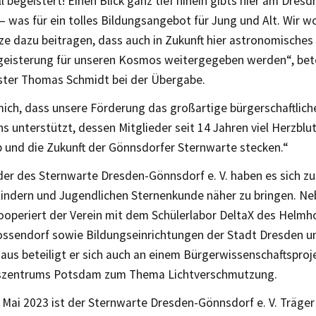
l begeistert! Einen Blick ganz tief hinein gibts hier am Dresd
 was für ein tolles Bildungsangebot für Jung und Alt. Wir wo
ze dazu beitragen, dass auch in Zukunft hier astronomisches
geisterung für unseren Kosmos weitergegeben werden“, be
ster Thomas Schmidt bei der Übergabe.
 mich, dass unsere Förderung das großartige bürgerschaftli
ns unterstützt, dessen Mitglieder seit 14 Jahren viel Herzblut
b und die Zukunft der Gönnsdorfer Sternwarte stecken.“
der des Sternwarte Dresden-Gönnsdorf e. V. haben es sich z
indern und Jugendlichen Sternenkunde näher zu bringen. Ne
ooperiert der Verein mit dem Schülerlabor DeltaX des Helmh
ssendorf sowie Bildungseinrichtungen der Stadt Dresden 
aus beteiligt er sich auch an einem Bürgerwissenschaftsproj
szentrums Potsdam zum Thema Lichtverschmutzung.
 Mai 2023 ist der Sternwarte Dresden-Gönnsdorf e. V. Träge