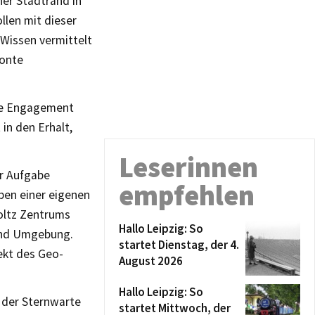
ner Stadtrand in
llen mit dieser
 Wissen vermittelt
tonte
che Engagement
 in den Erhalt,
Leserinnen
ur Aufgabe
empfehlen
ben einer eigenen
oltz Zentrums
Hallo Leipzig: So
und Umgebung.
startet Dienstag, der 4.
ekt des Geo-
August 2026
Hallo Leipzig: So
r der Sternwarte
startet Mittwoch, der