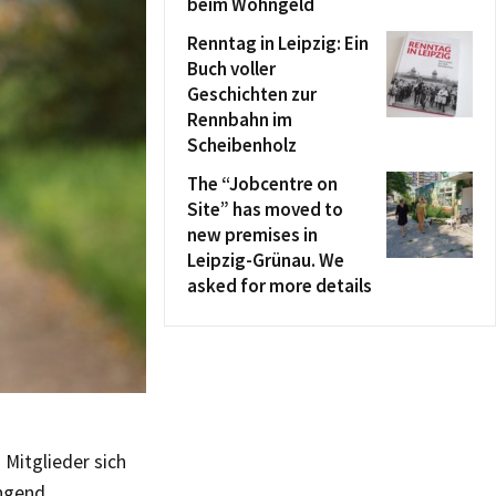
beim Wohngeld
Renntag in Leipzig: Ein
Buch voller
Geschichten zur
Rennbahn im
Scheibenholz
The “Jobcentre on
Site” has moved to
new premises in
Leipzig-Grünau. We
asked for more details
Mitglieder sich
ingend