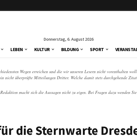
Donnerstag, 6. August 2026
LEBEN
KULTUR
BILDUNG
SPORT
VERANSTA
schiedensten Wegen erreichen und die wir unseren Lesern nicht vorenthalten woll
hin nicht überprüfte Mitteilungen Dritter. Welche damit stets durchgehende Zita
e Redaktion macht sich die Aussagen nicht zu eigen. Bei Fragen dazu wenden Sie
für die Sternwarte Dresd