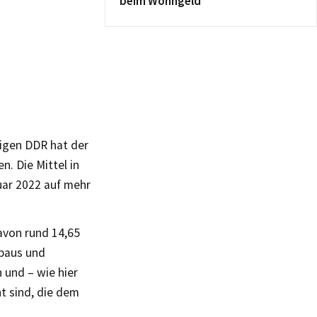
beim Wohngeld
igen DDR hat der
. Die Mittel in
uar 2022 auf mehr
avon rund 14,65
baus und
und – wie hier
t sind, die dem