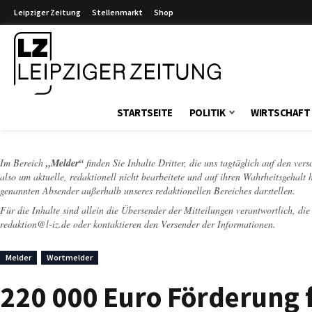
Leipziger Zeitung
Stellenmarkt
Shop
Leipziger Zeitung
STARTSEITE
POLITIK
WIRTSCHAFT
Im Bereich
„Melder“
finden Sie Inhalte Dritter, die uns tagtäglich auf den ver
also um aktuelle, redaktionell nicht bearbeitete und auf ihren Wahrheitsgehalt 
genannten Absender außerhalb unseres redaktionellen Bereiches darstellen.
Für die Inhalte sind allein die Übersender der Mitteilungen verantwortlich, di
redaktion@l-iz.de
oder kontaktieren den Versender der Informationen.
Melder
Wortmelder
220 000 Euro Förderung 