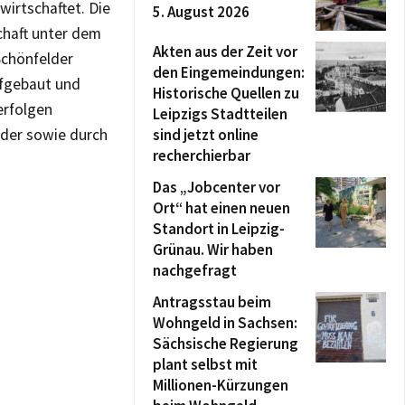
wirtschaftet. Die
5. August 2026
chaft unter dem
Akten aus der Zeit vor
Schönfelder
den Eingemeindungen:
ufgebaut und
Historische Quellen zu
erfolgen
Leipzigs Stadtteilen
eder sowie durch
sind jetzt online
recherchierbar
Das „Jobcenter vor
Ort“ hat einen neuen
Standort in Leipzig-
Grünau. Wir haben
nachgefragt
Antragsstau beim
Wohngeld in Sachsen:
Sächsische Regierung
plant selbst mit
Millionen-Kürzungen