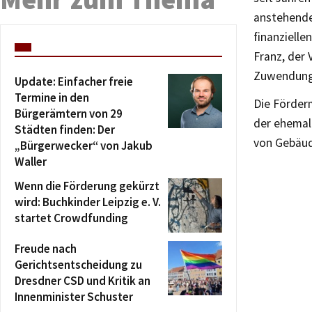
anstehende
finanziell
Franz, der
Zuwendungs
Update: Einfacher freie
Termine in den
Die Förder
Bürgerämtern von 29
der ehemal
Städten finden: Der
von Gebäud
„Bürgerwecker“ von Jakub
Waller
Wenn die Förderung gekürzt
wird: Buchkinder Leipzig e. V.
startet Crowdfunding
Freude nach
Gerichtsentscheidung zu
Dresdner CSD und Kritik an
Innenminister Schuster