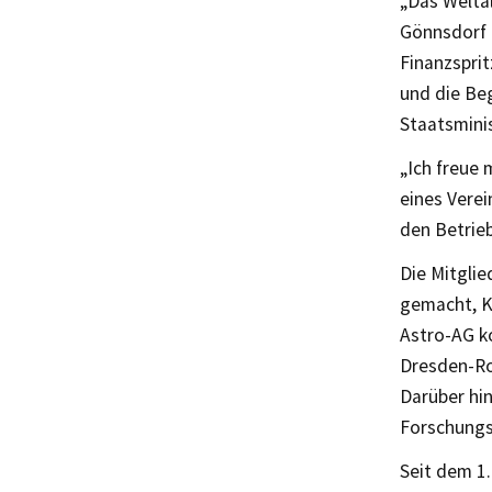
„Das Weltal
Gönnsdorf –
Finanzsprit
und die Be
Staatsmini
„Ich freue
eines Verei
den Betrie
Die Mitglie
gemacht, K
Astro-AG k
Dresden-Ro
Darüber hin
Forschung
Seit dem 1.