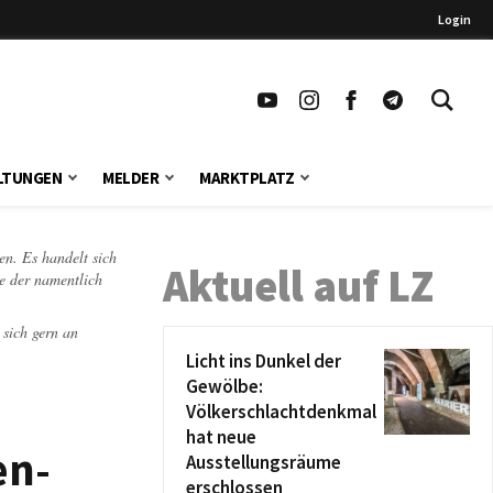
Login
LTUNGEN
MELDER
MARKTPLATZ
en. Es handelt sich
Aktuell auf LZ
te der namentlich
 sich gern an
Licht ins Dunkel der
Gewölbe:
Völkerschlachtdenkmal
hat neue
en-
Ausstellungsräume
erschlossen