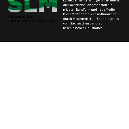
LZ Medien GmbH wird gefördert durch
die Sächsische Landesanstalt für
privaten Rundfunk und neue Medien.
Diese Maßnahme wird mitfinanziert
durch Steuermittel auf Grundlage des
vom Sächsischen Landtag
beschlossenen Haushaltes.