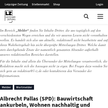
Leipziger Zeitung
Stellenmarkt
Shop
Login
Leipziger Zeitung
Im Bereich
„Melder“
finden Sie Inhalte Dritter, die uns tagtäglich auf den
verschiedensten Wegen erreichen und die wir unseren Lesern nicht vorenthalten
wollen. Es handelt sich also um aktuelle, redaktionell nicht bearbeitete und auf
ihren Wahrheitsgehalt hin nicht überprüfte Mitteilungen Dritter. Welche damit
stets durchgehende Zitate der namentlich genannten Absender außerhalb
unseres redaktionellen Bereiches darstellen.
Für die Inhalte sind allein die Übersender der Mitteilungen verantwortlich, die
Redaktion macht sich die Aussagen nicht zu eigen. Bei Fragen dazu wenden Sie
sich gern an
redaktion@l-iz.de
oder kontaktieren den Versender der
Informationen.
Melder
Wortmelder
Albrecht Pallas (SPD): Bauwirtschaft
ankurbeln, Wohnen nachhaltig und