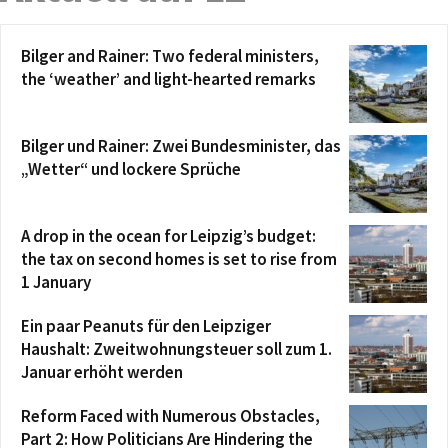
Bilger and Rainer: Two federal ministers,
the ‘weather’ and light-hearted remarks
Bilger und Rainer: Zwei Bundesminister, das
„Wetter“ und lockere Sprüche
A drop in the ocean for Leipzig’s budget:
the tax on second homes is set to rise from
1 January
Ein paar Peanuts für den Leipziger
Haushalt: Zweitwohnungsteuer soll zum 1.
Januar erhöht werden
Reform Faced with Numerous Obstacles,
Part 2: How Politicians Are Hindering the