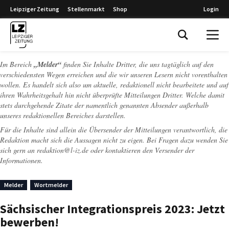
Leipziger Zeitung
Stellenmarkt
Shop
Login
Leipziger Zeitung
Im Bereich
„Melder“
finden Sie Inhalte Dritter, die uns tagtäglich auf den
verschiedensten Wegen erreichen und die wir unseren Lesern nicht vorenthalten
wollen. Es handelt sich also um aktuelle, redaktionell nicht bearbeitete und auf
ihren Wahrheitsgehalt hin nicht überprüfte Mitteilungen Dritter. Welche damit
stets durchgehende Zitate der namentlich genannten Absender außerhalb
unseres redaktionellen Bereiches darstellen.
Für die Inhalte sind allein die Übersender der Mitteilungen verantwortlich, die
Redaktion macht sich die Aussagen nicht zu eigen. Bei Fragen dazu wenden Sie
sich gern an
redaktion@l-iz.de
oder kontaktieren den Versender der
Informationen.
Melder
Wortmelder
Sächsischer Integrationspreis 2023: Jetzt
bewerben!