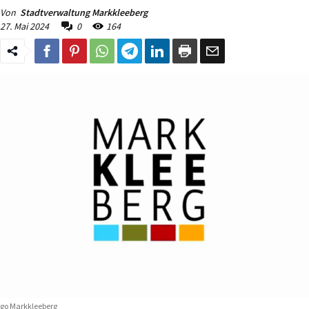
Von
Stadtverwaltung Markkleeberg
27. Mai 2024
0
164
go Markkleeberg