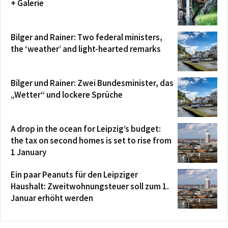
+ Galerie
Bilger and Rainer: Two federal ministers,
the ‘weather’ and light-hearted remarks
Bilger und Rainer: Zwei Bundesminister, das
„Wetter“ und lockere Sprüche
A drop in the ocean for Leipzig’s budget:
the tax on second homes is set to rise from
1 January
Ein paar Peanuts für den Leipziger
Haushalt: Zweitwohnungsteuer soll zum 1.
Januar erhöht werden