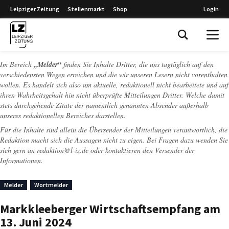
Leipziger Zeitung
Stellenmarkt
Shop
Login
Leipziger Zeitung
Im Bereich
„Melder“
finden Sie Inhalte Dritter, die uns tagtäglich auf den
verschiedensten Wegen erreichen und die wir unseren Lesern nicht vorenthalten
wollen. Es handelt sich also um aktuelle, redaktionell nicht bearbeitete und auf
ihren Wahrheitsgehalt hin nicht überprüfte Mitteilungen Dritter. Welche damit
stets durchgehende Zitate der namentlich genannten Absender außerhalb
unseres redaktionellen Bereiches darstellen.
Für die Inhalte sind allein die Übersender der Mitteilungen verantwortlich, die
Redaktion macht sich die Aussagen nicht zu eigen. Bei Fragen dazu wenden Sie
sich gern an
redaktion@l-iz.de
oder kontaktieren den Versender der
Informationen.
Melder
Wortmelder
Markkleeberger Wirtschaftsempfang am
13. Juni 2024