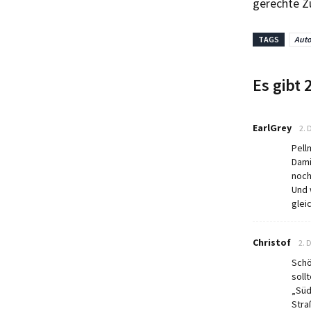
gerechte Zu
TAGS
Auto
Es gibt
say
EarlGrey
2. 
Pell
Dami
noch
Und 
glei
say
Christof
2. 
Schö
soll
„Süd
Stra