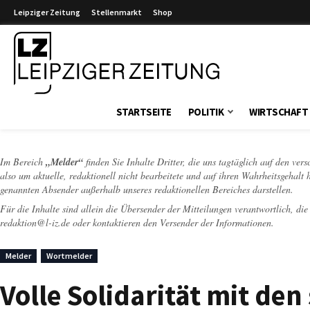
Leipziger Zeitung
Stellenmarkt
Shop
Leipziger Zeitung
STARTSEITE
POLITIK
WIRTSCHAFT
Im Bereich
„Melder“
finden Sie Inhalte Dritter, die uns tagtäglich auf den ver
also um aktuelle, redaktionell nicht bearbeitete und auf ihren Wahrheitsgehalt 
genannten Absender außerhalb unseres redaktionellen Bereiches darstellen.
Für die Inhalte sind allein die Übersender der Mitteilungen verantwortlich, di
redaktion@l-iz.de
oder kontaktieren den Versender der Informationen.
Melder
Wortmelder
Volle Solidarität mit den