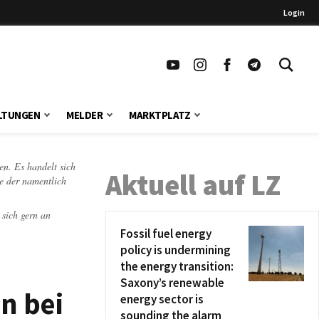
Login
LTUNGEN
MELDER
MARKTPLATZ
en. Es handelt sich
Aktuell auf LZ
te der namentlich
 sich gern an
Fossil fuel energy
policy is undermining
the energy transition:
Saxony’s renewable
n bei
energy sector is
sounding the alarm