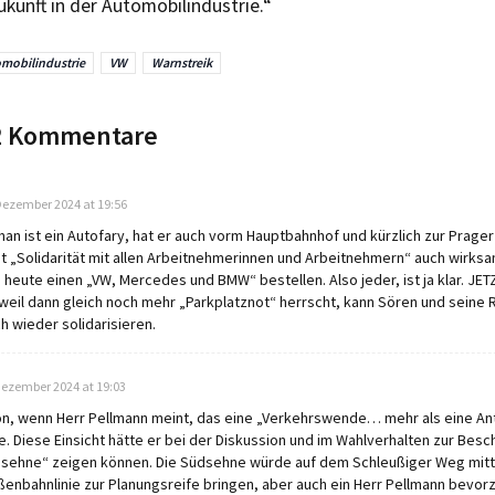
kunft in der Automobilindustrie.“
mobilindustrie
VW
Warnstreik
 2 Kommentare
s:
Dezember 2024 at 19:56
man ist ein Autofary, hat er auch vorm Hauptbahnhof und kürzlich zur Prage
t „Solidarität mit allen Arbeitnehmerinnen und Arbeitnehmern“ auch wirksam 
 heute einen „VW, Mercedes und BMW“ bestellen. Also jeder, ist ja klar. JET
weil dann gleich noch mehr „Parkplatznot“ herrscht, kann Sören und seine
ch wieder solidarisieren.
s:
Dezember 2024 at 19:03
n, wenn Herr Pellmann meint, das eine „Verkehrswende… mehr als eine An
te. Diese Einsicht hätte er bei der Diskussion und im Wahlverhalten zur Besc
sehne“ zeigen können. Die Südsehne würde auf dem Schleußiger Weg mitt
ßenbahnlinie zur Planungsreife bringen, aber auch ein Herr Pellmann bevorz