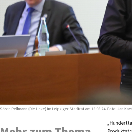
Sören Pellmann (Die Linke) im Leipziger Stadtrat am 13.03.24. Foto: Jan Kae
„Hundertta
Mehr zum Thema
Produktstr