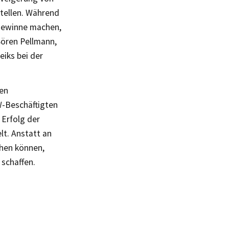
tellen. Während
Gewinne machen,
 Sören Pellmann,
eiks bei der
len
W-Beschäftigten
 Erfolg der
lt. Anstatt an
chen können,
 schaffen.