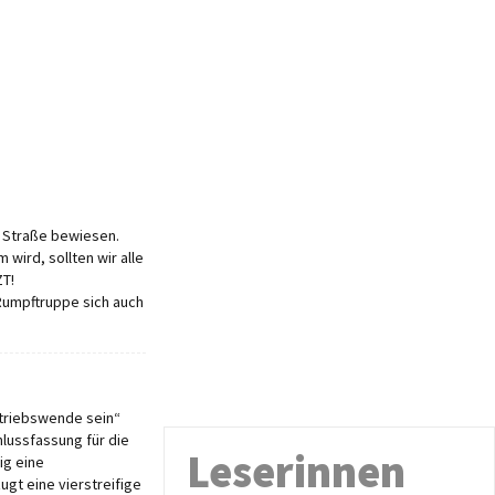
r Straße bewiesen.
wird, sollten wir alle
ZT!
 Rumpftruppe sich auch
triebswende sein“
hlussfassung für die
Leserinnen
ig eine
ugt eine vierstreifige