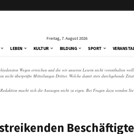
Freitag, 7. August 2026
LEBEN
KULTUR
BILDUNG
SPORT
VERANSTA
schiedensten Wegen erreichen und die wir unseren Lesern nicht vorenthalten woll
hin nicht überprüfte Mitteilungen Dritter. Welche damit stets durchgehende Zita
e Redaktion macht sich die Aussagen nicht zu eigen. Bei Fragen dazu wenden Sie
 streikenden Beschäftigte