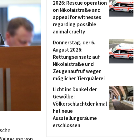
2026: Rescue operation
on Nikolaistraße and
appeal for witnesses
regarding possible
animal cruelty
Donnerstag, der 6.
August 2026:
Rettungseinsatz auf
Nikolaistraße und
Zeugenaufruf wegen
möglicher Tierquälerei
Licht ins Dunkel der
Gewölbe:
Völkerschlachtdenkmal
hat neue
Ausstellungsräume
erschlossen
lsche
 Weigerung von