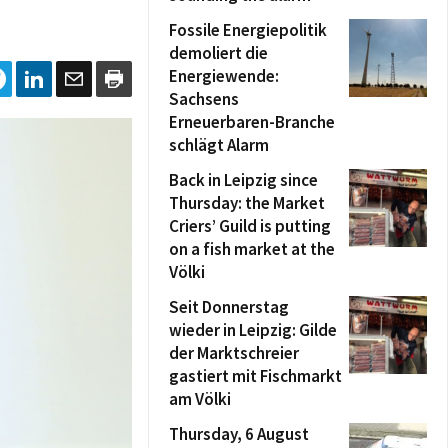
Fossile Energiepolitik
demoliert die
Energiewende:
Sachsens
Erneuerbaren-Branche
schlägt Alarm
Back in Leipzig since
Thursday: the Market
Criers’ Guild is putting
on a fish market at the
Völki
Seit Donnerstag
wieder in Leipzig: Gilde
der Marktschreier
gastiert mit Fischmarkt
am Völki
Thursday, 6 August