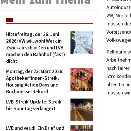
Autoindust
VW, Merced
müssen die 
Vorsitzende
Hitzefreitag, der 26. Juni
Volkswage
2026: VW will wohl Werk in
Zwickau schließen und LVB
Pellmann we
machen den Bahnhof (fast)
Arbeitnehm
dicht
nach fairer
Montag, der 23. März 2026:
Streikenden
Apotheker*innen-Streik,
alter Tech
Housing Action Days und
Buchmesse-Rekord
müssen wir 
LVB-Streik-Update: Streik
bis Sonntag verlängert
LVB und ver.di: Ein Brief und