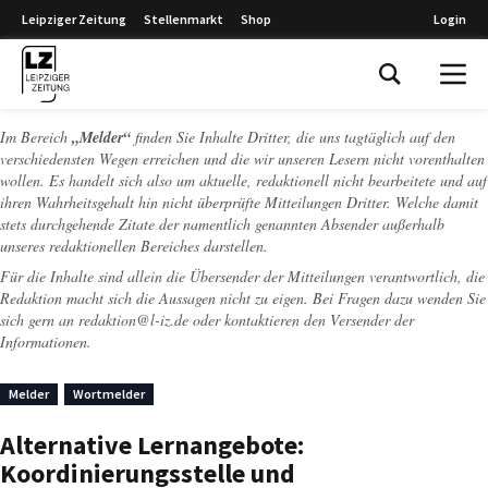
Leipziger Zeitung
Stellenmarkt
Shop
Login
Leipziger Zeitung
Im Bereich
„Melder“
finden Sie Inhalte Dritter, die uns tagtäglich auf den
verschiedensten Wegen erreichen und die wir unseren Lesern nicht vorenthalten
wollen. Es handelt sich also um aktuelle, redaktionell nicht bearbeitete und auf
ihren Wahrheitsgehalt hin nicht überprüfte Mitteilungen Dritter. Welche damit
stets durchgehende Zitate der namentlich genannten Absender außerhalb
unseres redaktionellen Bereiches darstellen.
Für die Inhalte sind allein die Übersender der Mitteilungen verantwortlich, die
Redaktion macht sich die Aussagen nicht zu eigen. Bei Fragen dazu wenden Sie
sich gern an
redaktion@l-iz.de
oder kontaktieren den Versender der
Informationen.
Melder
Wortmelder
Alternative Lernangebote:
Koordinierungsstelle und