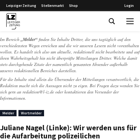
Leipziger Zeitung
Stellenmarkt
Shop
Login
Leipziger Zeitung
Im Bereich
„Melder“
finden Sie Inhalte Dritter, die uns tagtäglich auf den
verschiedensten Wegen erreichen und die wir unseren Lesern nicht vorenthalten
wollen. Es handelt sich also um aktuelle, redaktionell nicht bearbeitete und auf
ihren Wahrheitsgehalt hin nicht überprüfte Mitteilungen Dritter. Welche damit
stets durchgehende Zitate der namentlich genannten Absender außerhalb
unseres redaktionellen Bereiches darstellen.
Für die Inhalte sind allein die Übersender der Mitteilungen verantwortlich, die
Redaktion macht sich die Aussagen nicht zu eigen. Bei Fragen dazu wenden Sie
sich gern an
redaktion@l-iz.de
oder kontaktieren den Versender der
Informationen.
Melder
Wortmelder
Juliane Nagel (Linke): Wir werden uns für
die Aufarbeitung polizeilichen