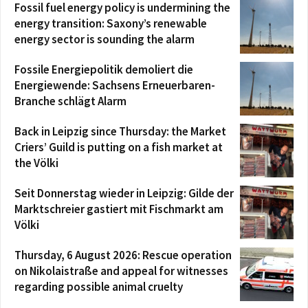
Fossil fuel energy policy is undermining the
energy transition: Saxony’s renewable
energy sector is sounding the alarm
Fossile Energiepolitik demoliert die
Energiewende: Sachsens Erneuerbaren-
Branche schlägt Alarm
Back in Leipzig since Thursday: the Market
Criers’ Guild is putting on a fish market at
the Völki
Seit Donnerstag wieder in Leipzig: Gilde der
Marktschreier gastiert mit Fischmarkt am
Völki
Thursday, 6 August 2026: Rescue operation
on Nikolaistraße and appeal for witnesses
regarding possible animal cruelty