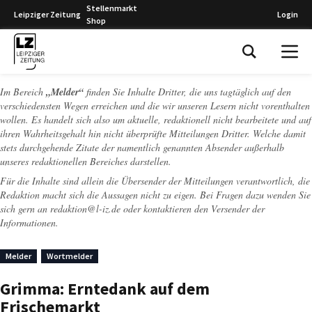
Stellenmarkt
Leipziger Zeitung
Login
Shop
Leipziger Zeitung
Im Bereich
„Melder“
finden Sie Inhalte Dritter, die uns tagtäglich auf den
verschiedensten Wegen erreichen und die wir unseren Lesern nicht vorenthalten
wollen. Es handelt sich also um aktuelle, redaktionell nicht bearbeitete und auf
ihren Wahrheitsgehalt hin nicht überprüfte Mitteilungen Dritter. Welche damit
stets durchgehende Zitate der namentlich genannten Absender außerhalb
unseres redaktionellen Bereiches darstellen.
Für die Inhalte sind allein die Übersender der Mitteilungen verantwortlich, die
Redaktion macht sich die Aussagen nicht zu eigen. Bei Fragen dazu wenden Sie
sich gern an
redaktion@l-iz.de
oder kontaktieren den Versender der
Informationen.
Melder
Wortmelder
Grimma: Erntedank auf dem
Frischemarkt