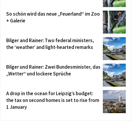
So schön wird das neue „Feuerland“ im Zoo
+ Galerie
Bilger and Rainer: Two federal ministers,
the ‘weather’ and light-hearted remarks
Bilger und Rainer: Zwei Bundesminister, das
„Wetter“ und lockere Sprüche
A drop in the ocean for Leipzig’s budget:
the tax on second homes is set to rise from
1 January